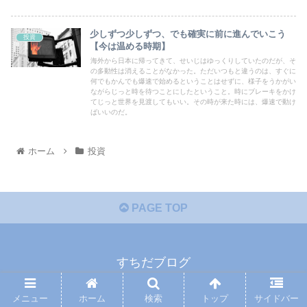
少しずつ少しずつ、でも確実に前に進んでいこう
投資
【今は温める時期】
海外から日本に帰ってきて、せいじはゆっくりしていたのだが、そ
の多動性は消えることがなかった。ただいつもと違うのは、すぐに
何でもかんでも爆速で始めるということはせずに、様子をうかがい
ながらじっと時を待つことにしたということ。時にブレーキをかけ
てじっと世界を見渡してもいい。その時が来た時には、爆速で動け
ばいいのだ。
ホーム
投資
PAGE TOP
すちだブログ
プライバシーポリシー
免責事項
メニュー
ホーム
検索
トップ
サイドバー