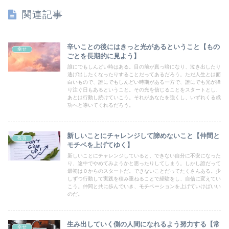
関連記事
辛いことの後にはきっと光があるということ【もの
幸せ
ごとを長期的に見よう】
誰にでもしんどい時はある。目の前が真っ暗になり、泣き出したり
逃げ出したくなったりすることだってあるだろう。ただ人生とは面
白いもので、誰にでもしんどい時期がある一方で、誰にでも光が降
り注ぐ日もあるということ。その光を信じることをスタートとし、
あとは行動し続けていこう。それがあなたを強くし、いずれくる成
功へと導いてくれるだろう。
新しいことにチャレンジして諦めないこと【仲間と
投資
モチベを上げてゆく】
新しいことにチャレンジしていると、できない自分に不安になった
り、途中でやめてみようかと思ったりしてしまう。しかし誰だって
最初は０からのスタートだ。できないことだってたくさんある。少
しずつ行動して実践を積み重ねることで経験をし、自信に変えてい
こう。仲間と共に歩んでいき、モチベーションを上げていけばいい
のだ。
生み出していく側の人間になれるよう努力する【常
幸せ