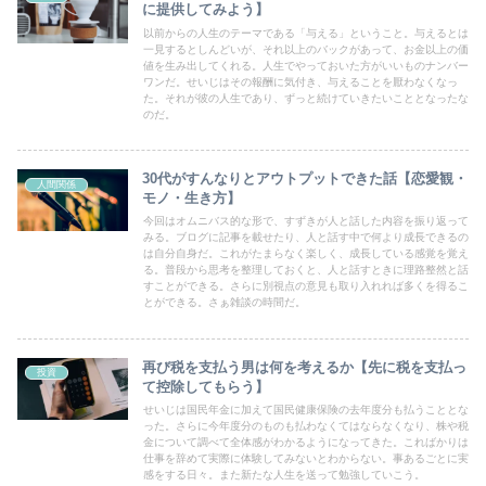
に提供してみよう】
以前からの人生のテーマである「与える」ということ。与えるとは
一見するとしんどいが、それ以上のバックがあって、お金以上の価
値を生み出してくれる。人生でやっておいた方がいいものナンバー
ワンだ。せいじはその報酬に気付き、与えることを厭わなくなっ
た。それが彼の人生であり、ずっと続けていきたいこととなったな
のだ。
30代がすんなりとアウトプットできた話【恋愛観・
人間関係
モノ・生き方】
今回はオムニバス的な形で、すずきが人と話した内容を振り返って
みる。ブログに記事を載せたり、人と話す中で何より成長できるの
は自分自身だ。これがたまらなく楽しく、成長している感覚を覚え
る。普段から思考を整理しておくと、人と話すときに理路整然と話
すことができる。さらに別視点の意見も取り入れれば多くを得るこ
とができる。さぁ雑談の時間だ。
再び税を支払う男は何を考えるか【先に税を支払っ
投資
て控除してもらう】
せいじは国民年金に加えて国民健康保険の去年度分も払うこととな
った。さらに今年度分のものも払わなくてはならなくなり、株や税
金について調べて全体感がわかるようになってきた。こればかりは
仕事を辞めて実際に体験してみないとわからない。事あるごとに実
感をする日々。また新たな人生を送って勉強していこう。