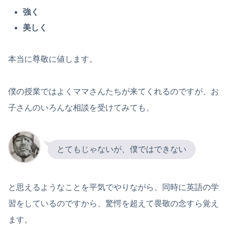
強く
美しく
本当に尊敬に値します。
僕の授業ではよくママさんたちが来てくれるのですが、お
子さんのいろんな相談を受けてみても、
とてもじゃないが、僕ではできない
と思えるようなことを平気でやりながら、同時に英語の学
習をしているのですから、驚愕を超えて畏敬の念すら覚え
ます。