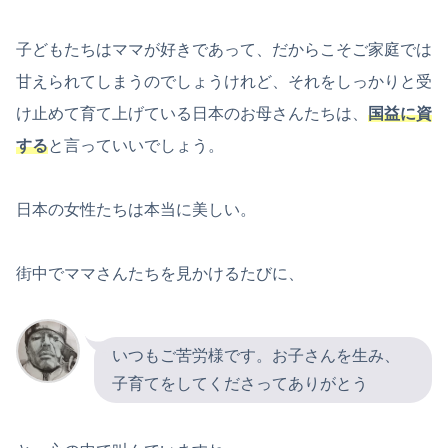
子どもたちはママが好きであって、だからこそご家庭では
甘えられてしまうのでしょうけれど、それをしっかりと受
け止めて育て上げている日本のお母さんたちは、
国益に資
する
と言っていいでしょう。
日本の女性たちは本当に美しい。
街中でママさんたちを見かけるたびに、
いつもご苦労様です。お子さんを生み、
子育てをしてくださってありがとう