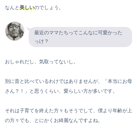
なんと
美しい
のでしょう。
最近のママたちってこんなに可愛かった
っけ？
おしゃれだし、気取ってないし。
別に昔と比べているわけではありませんが、「本当にお母
さん？！」と思うくらい、愛らしい方が多いです。
それは子育てを終えた方々もそうでして、僕より年齢が上
の方々でも、とにかくお綺麗なんですよね。