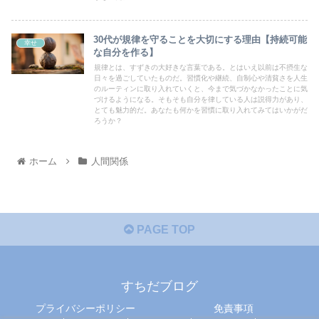
30代が規律を守ることを大切にする理由【持続可能
幸せ
な自分を作る】
規律とは、すずきの大好きな言葉である。とはいえ以前は不摂生な
日々を過ごしていたものだ。習慣化や継続、自制心や清貧さを人生
のルーティンに取り入れていくと、今まで気づかなかったことに気
づけるようになる。そもそも自分を律している人は説得力があり、
とても魅力的だ。あなたも何かを習慣に取り入れてみてはいかがだ
ろうか？
ホーム
人間関係
PAGE TOP
すちだブログ
プライバシーポリシー
免責事項