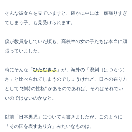
そんな彼女らを見ていますと、確かに中には「頑張りすぎ
てしまう子」も見受けられます。
僕が教員をしていた頃も、高校生の女の子たちは本当に頑
張っていました。
時にそんな「
ひたむきさ
」が、海外の「溌剌（はつらつ）
さ」と比べられてしまうのでしょうけれど、日本の在り方
として “独特の性格” があるのであれば、それはそれでい
いのではないのかなと。
以前「日本男児」についても書きましたが、このように
「その国を表すあり方」みたいなものは、