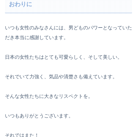
おわりに
いつも女性のみなさんには、男どものパワーとなっていた
だき本当に感謝しています。
日本の女性たちはとても可愛らしく、そして美しい。
それでいて力強く、気品や清楚さも備えています。
そんな女性たちに大きなリスペクトを。
いつもありがとうございます。
それではまた！