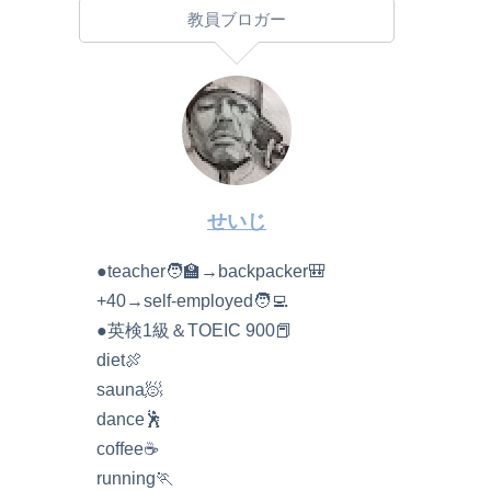
教員ブロガー
せいじ
●teacher🧑‍🏫→backpacker🎒
+40→self-employed🧑‍💻
●英検1級＆TOEIC 900📕
diet🍖
sauna🧖
dance🕺
coffee☕️
running🏃