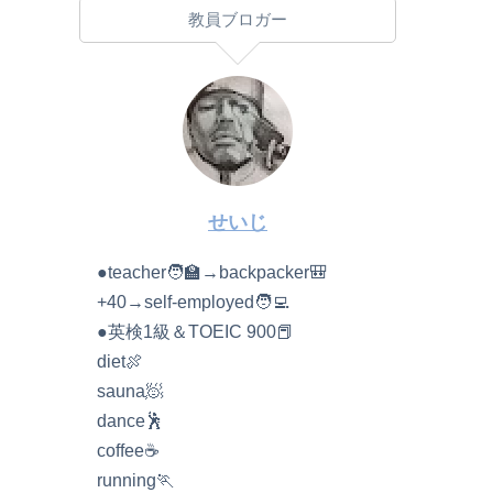
教員ブロガー
せいじ
●teacher🧑‍🏫→backpacker🎒
+40→self-employed🧑‍💻
●英検1級＆TOEIC 900📕
diet🍖
sauna🧖
dance🕺
coffee☕️
running🏃