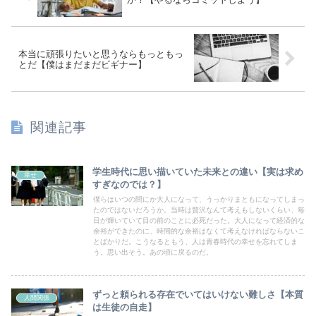
本当に頑張りたいと思うならもっともっ
とだ【僕はまだまだビギナー】
関連記事
学生時代に思い描いていた未来との違い【実は求め
幸せ
すぎなのでは？】
僕らはいつの間にか大人になって、うっかりまともになってしまっ
たのではないだろうか。当時は贅沢なんて考えもしないくらい、毎
日が輝いていて目の前のことに必死だった。大人になって経済的な
余裕ができたのに、時間的な余裕はなくて考えなければならないこ
とばかりだ。こうなるともう、人は青春時代の幸せを忘れてしま
う。思い出そう。あの頃に戻るのだ。
ずっと頼られる存在でいてはいけない難しさ【本質
人間関係
は生徒の自走】