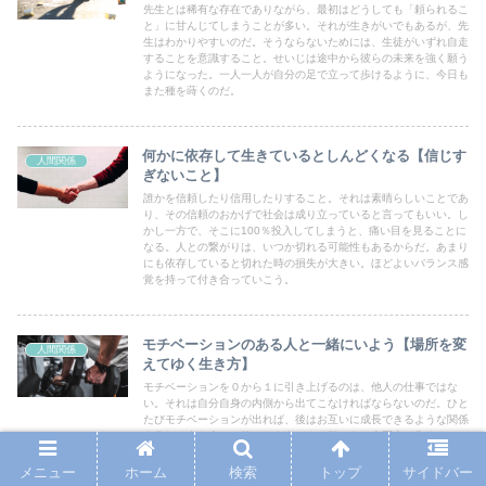
先生とは稀有な存在でありながら、最初はどうしても「頼られるこ
と」に甘んじてしまうことが多い。それが生きがいでもあるが、先
生はわかりやすいのだ。そうならないためには、生徒がいずれ自走
することを意識すること。せいじは途中から彼らの未来を強く願う
ようになった。一人一人が自分の足で立って歩けるように、今日も
また種を蒔くのだ。
何かに依存して生きているとしんどくなる【信じす
人間関係
ぎないこと】
誰かを信頼したり信用したりすること。それは素晴らしいことであ
り、その信頼のおかげで社会は成り立っていると言ってもいい。し
かし一方で、そこに100％投入してしまうと、痛い目を見ることに
なる。人との繋がりは、いつか切れる可能性もあるからだ。あまり
にも依存していると切れた時の損失が大きい。ほどよいバランス感
覚を持って付き合っていこう。
モチベーションのある人と一緒にいよう【場所を変
人間関係
えてゆく生き方】
モチベーションを０から１に引き上げるのは、他人の仕事ではな
い。それは自分自身の内側から出てこなければならないのだ。ひと
たびモチベーションが出れば、後はお互いに成長できるような関係
を作れそうな人と一緒にいよう。やる気のある人同士で集まってい
れば、教える側も楽しくなるはず。付き合う人も見定めていこう。
メニュー
ホーム
検索
トップ
サイドバー