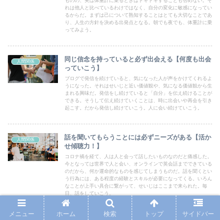
ものの、実は体重計に乗るときはドキドキすることも否めない。そ
れは他人と比べているわけではなく、自分の変化に敏感になってい
るからだ。まずは己について熟知することはとても大切なことであ
り、人生の方針を決める出発点となる。朝でも夜でも、体重計に乗
ってみよう。
同じ信念を持っていると必ず出会える【何度も出会
人間関係
っていこう】
ブログで発信を続けていると、気になった人が声をかけてくれるよ
うになった。それはせいじと近い価値観や、気になる価値観から生
まれる興味だ。発信をし続けていると「自分」を伝え続けることが
できる。そうして伝え続けていくことは、時に出会いや再会を引き
起こす。だから発信し続けていこう。人に会い続けていこう。
話を聞いてもらうことには必ずニーズがある【活か
人間関係
せ傾聴力！】
コロナ禍を経て、人は人と会って話したいものなのだと痛感した。
今となっては世界で人と会い、オンラインで英会話までできている
のだから、何か運命的なものを感じてしまうものだ。話を聞くとい
う行為には、ある程度の経験とスキルが必要になってくる。いろん
なことが上手い具合に繋がって、せいじはここまで来られた。毎
日、話をしていこう。
メニュー
ホーム
検索
トップ
サイドバー