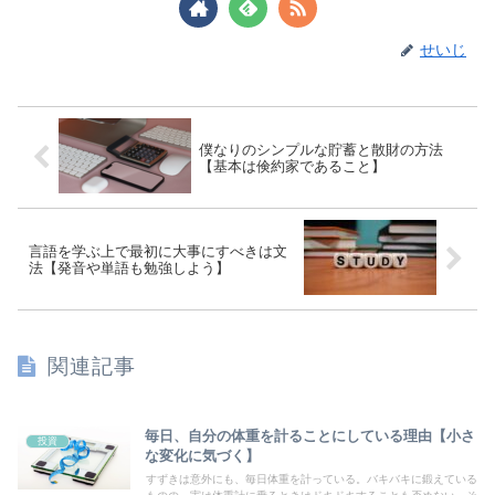
せいじ
僕なりのシンプルな貯蓄と散財の方法
【基本は倹約家であること】
言語を学ぶ上で最初に大事にすべきは文
法【発音や単語も勉強しよう】
関連記事
毎日、自分の体重を計ることにしている理由【小さ
投資
な変化に気づく】
すずきは意外にも、毎日体重を計っている。バキバキに鍛えている