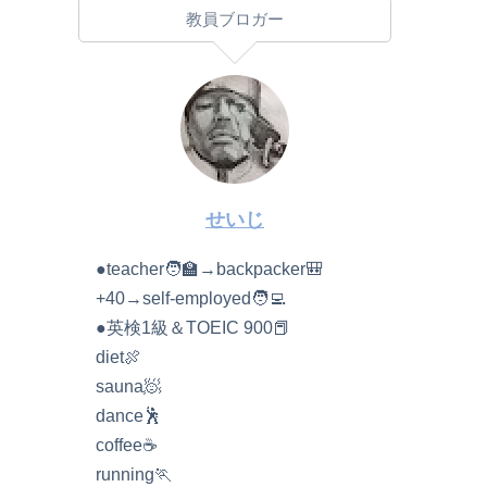
教員ブロガー
せいじ
●teacher🧑‍🏫→backpacker🎒
+40→self-employed🧑‍💻
●英検1級＆TOEIC 900📕
diet🍖
sauna🧖
dance🕺
coffee☕️
running🏃