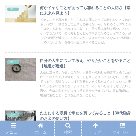
何かイヤなことがあっても忘れることの大切さ【常
幸せ
に未来を見よう】
イヤなことを忘れること。これは人間にとっては難しいことなのか
もしれない。無理をして忘れる必要はないが、忘れることのできる
「コツ」もある。それは今に集中し、前を見る姿勢を保つことだ。
そうするだけで、考え方もどんどん前向きになることができる。少
しずつ時間が解決してくれるのだ。人は自分のことなんて一切気に
していないから、自分の人生に集中することだ。
自分の人生について考え、やりたいことをやること
幸せ
【地道が近道】
人生に迷っていたせいじだが、人格者や成功した経営者と会うたび
に「この人たちは自慢もしないしお高くとまってもいない」と思っ
てしまう。素晴らしい人ほど自分を大きく見せようとしないし、辛
いことを辛いと言わないようにしている。せいじもそうなりたいと
思い、今はお金をどのように使えるかを考えている。常に謙虚に、
地道に進むこと。これを忘れないことだ。
たまにする浪費で幸せを買ってみること【30代独身
幸せ
のお金の使い方】
せいじは京都の天橋立まで行ってみたものの、いつも通りホテルと
交通費以外にはほとんどお金をかけることがなかった。それは何よ
メニュー
ホーム
検索
トップ
サイドバー
り、自分にとっての価値を理解していたからだ。高価なサービス