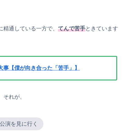
に精通している一方で、
てんで苦手
ときています
大事【僕が向き合った「苦手」】
、それが、
公演を見に行く