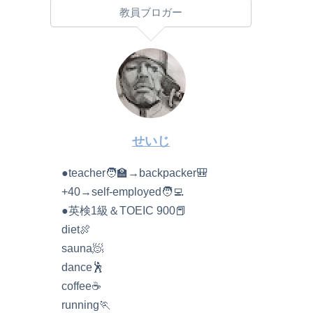
教員ブロガー
せいじ
●teacher🧑‍🏫→backpacker🎒
+40→self-employed🧑‍💻
●英検1級＆TOEIC 900📕
diet🍖
sauna🧖
dance🕺
coffee☕️
running🏃