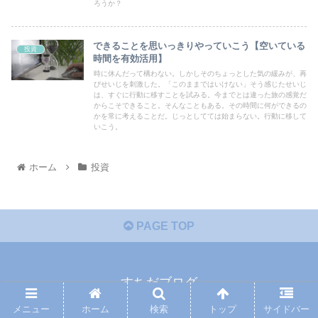
ろうか？
できることを思いっきりやっていこう【空いている
投資
時間を有効活用】
時に休んだって構わない。しかしそのちょっとした気の緩みが、再
びせいじを刺激した。「このままではいけない」そう感じたせいじ
は、すぐに行動に移すことを試みる。今までとは違った旅の感覚だ
からこそできること。そんなこともある。その時間に何ができるの
かを常に考えることだ。じっとしてては始まらない。行動に移して
いこう。
ホーム
投資
PAGE TOP
すちだブログ
プライバシーポリシー
免責事項
メニュー
ホーム
検索
トップ
サイドバー