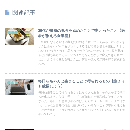
関連記事
30代が栄養の勉強を始めたことで変わったこと【医
幸せ
者が教える食事術】
この歳になるとやはり考えたいのは「食生活」である。若い頃のす
ずきは暴君ハバネロもびっくりするほどの暴飲暴食を重ね、1日に
おいて6〜7食とっても足りなかったものだった。しかし歳を重ね
ると代謝も落ちてくる。いつまでもなんとなしに変えてきた食生活
だが、ようやく変わる時がきた。何冊か読んで知識を得て実践ある
のみ。
毎日をちゃんと生きることで得られるもの【誰より
投資
も成長しよう】
毎日頑張ることで得られることはたくさんある。そのおかげでリズ
ムが出るようになり、逆にリズムが崩れると違和感を覚えるように
なった。毎日一所懸命頑張るのは、ただのワーカーホリックではな
い。ちゃんと自分の信念に基づいて、やりたいことで毎日を埋める
ことが大事だ。そうすればきっと後悔のない人生になる。今日も頑
張っていこう。