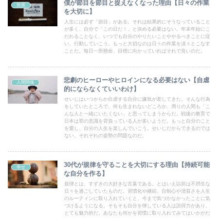
僕が節目を節目と捉えなくなった理由【日々の作業
投資
を大切に】
人生には必ず「節目」がある。それは結果的にそうなっていること
が多く、自分で「この日だ！」と決める必要はない。年末年始にこ
だわることなく、いつでも自分のやりたいことややるべきことに従
い、行動していこう。もっと大切なのは日々の作業を淡々とこなす
ことだ。毎日一所懸命、目標に向かっていればそれで良いのだ。
悲劇のヒーローやヒロインになる必要はない【自虐
人間関係
的にならなくていいわけ】
せいじはいつからか自虐する自分に嫌気が差してきた。そんな行為
をしていたところで、何も生まれないどころか、周りの人間も「こ
んな人と一緒にいたくない」と思ってしまうからだ。戦後の教育で
日本は罪の意識を背負っている人が多いようだ。もっと自分のこと
を愛し、自分の人生を楽しんでいこう。せいじだからできるのでは
ない。それぞれの姿勢の問題なのだ。
30代が規律を守ることを大切にする理由【持続可能
幸せ
な自分を作る】
規律とは、すずきの大好きな言葉である。とはいえ以前は不摂生な
日々を過ごしていたものだ。習慣化や継続、自制心や清貧さを人生
のルーティンに取り入れていくと、今まで気づかなかったことに気
づけるようになる。そもそも自分を律している人は説得力があり、
とても魅力的だ。あなたも何かを習慣に取り入れてみてはいかがだ