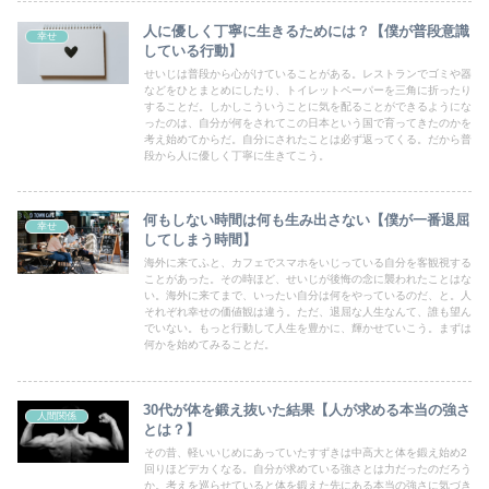
人に優しく丁寧に生きるためには？【僕が普段意識
幸せ
している行動】
せいじは普段から心がけていることがある。レストランでゴミや器
などをひとまとめにしたり、トイレットペーパーを三角に折ったり
することだ。しかしこういうことに気を配ることができるようにな
ったのは、自分が何をされてこの日本という国で育ってきたのかを
考え始めてからだ。自分にされたことは必ず返ってくる。だから普
段から人に優しく丁寧に生きてこう。
何もしない時間は何も生み出さない【僕が一番退屈
幸せ
してしまう時間】
海外に来てふと、カフェでスマホをいじっている自分を客観視する
ことがあった。その時ほど、せいじが後悔の念に襲われたことはな
い。海外に来てまで、いったい自分は何をやっているのだ、と。人
それぞれ幸せの価値観は違う。ただ、退屈な人生なんて、誰も望ん
でいない。もっと行動して人生を豊かに、輝かせていこう。まずは
何かを始めてみることだ。
30代が体を鍛え抜いた結果【人が求める本当の強さ
人間関係
とは？】
その昔、軽いいじめにあっていたすずきは中高大と体を鍛え始め2
回りほどデカくなる。自分が求めている強さとは力だったのだろう
か。考えを巡らせていると体を鍛えた先にある本当の強さに気づき