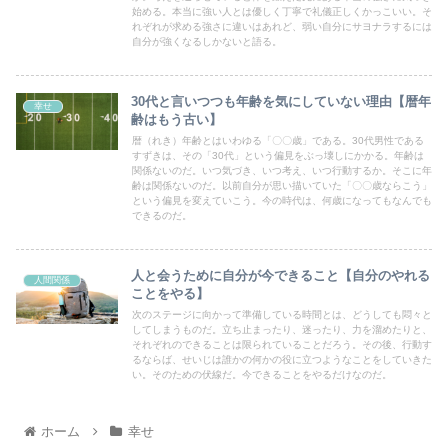
始める。本当に強い人とは優しく丁寧で礼儀正しくかっこいい。そ
れぞれが求める強さに違いはあれど、弱い自分にサヨナラするには
自分が強くなるしかないと語る。
30代と言いつつも年齢を気にしていない理由【暦年
幸せ
齢はもう古い】
暦（れき）年齢とはいわゆる「〇〇歳」である。30代男性である
すずきは、その「30代」という偏見をぶっ壊しにかかる。年齢は
関係ないのだ。いつ気づき、いつ考え、いつ行動するか。そこに年
齢は関係ないのだ。以前自分が思い描いていた「〇〇歳ならこう」
という偏見を変えていこう。今の時代は、何歳になってもなんでも
できるのだ。
人と会うために自分が今できること【自分のやれる
人間関係
ことをやる】
次のステージに向かって準備している時間とは、どうしても悶々と
してしまうものだ。立ち止まったり、迷ったり、力を溜めたりと、
それぞれのできることは限られていることだろう。その後、行動す
るならば、せいじは誰かの何かの役に立つようなことをしていきた
い。そのための伏線だ。今できることをやるだけなのだ。
ホーム
幸せ