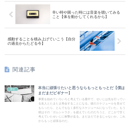
辛い時や困った時には音楽を聴いてみる
こと【体を動かしてくれるから】
感動することを積み上げていこう【自分
の過去からたどる今】
関連記事
本当に頑張りたいと思うならもっともっとだ【僕は
幸せ
まだまだビギナー】
事業を始めていろいろと考えている最中で、せいじは先を行ってい
る友人とたまたま再会することになる。彼のスケジュールを見せて
もらったら、とんでもなく多忙なスケジュールになっていた。もう
彼はその「ガムシャラさ」を超えていたのだろうと、どこかで甘く
考えていたせいじに衝撃が走る。まだまだできるじゃないか。これ
からもっと頑張るのだ。