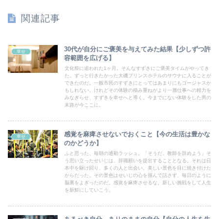
関連記事
30代が自分にご褒美を与えてみた結果【少しずつ許
幸せ
容範囲を広げる】
文化祭に追われた1ヶ月。そんなすずきにご褒美タイムがやってき
た。ずっと行きたかった大磯プリンスホテルのサウナに入ることが
できたのだ。一般市民のすずきにとってはあまりにもゴージャスか
もしれない。けれどその体験の積み重ねがより一層仕事への精力を
みなぎらせ、すずきを幸せへと導く。今までにない体験をした男の
末路が今ここに。
感覚を麻痺させないでおくこと【今の生活は豊かな
幸せ
のかどうか】
ふと思った、毎朝の通勤ラッシュ。「そうだ。教師を辞めよう」そ
う思い立ったせいじは、辞職願いを提出することとなる。それは日
本中を駆け回り、多くの人と出会い、美しい景色を目に焼き付けた
からだった。その景色はせいじの心を掴んで話さず、毎日のように
脳裏をよぎったのだ。感覚を麻痺させるな。新しい挑戦をして人生
を新鮮にしていこう。