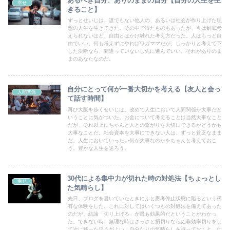
あるべき自分、ありのままの自分【自分の人生を生
幸せ
きること】
ずっとせいじは、誰でもない他人の、あるいは社会が作り上げた理
想の人生を生きてきた。その中で得たものもあったが、今は到底考
えられないほど、自由とはかけ離れた考え方だった。人はもっと自
由でいい。何も考えずにやればワガママだが、しっかりと考えて下
した決断なら、間違っていないし先に進んでいい。それがありのま
まのあなたなのだ。
自分にとって何が一番大切かを考える【友人と会っ
人間関係
て話す時間】
再び大阪を歩くせいじは、改めて人生において人間関係が大事だと
いうことに気がついた。お金について考えることは当然大事なこと
だが、それ以上にちゃんと人との繋がりを大切にできるかどうかも
大事なことだ。社会資本を大事にできない人は、ずっと貧乏なまま
だ。人生においていったい何が大事なのかをちゃんと考えておこ
う。豊かな人生を送ろう。
30代による集中力が切れた時の対処法【ちょっとし
幸せ
た気晴らし】
先日、ブログを書いていたときにふと思考停止状態に陥るという稀
有な体験をした。これに対してはいくつもの対処法を備えてあった
のだが、結論「切り上げる」が最も効果的だということがわかっ
た。できない時、無理な時はさっさと損切りならぬ非効率切りをし
て次に移ったほうがよい。自分なりの気晴らしを持っておくと、仕