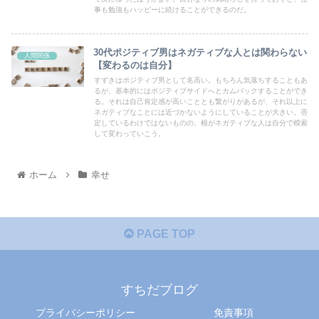
事も勉強もハッピーに続けることができるのだ。
30代ポジティブ男はネガティブな人とは関わらない
人間関係
【変わるのは自分】
すずきはポジティブ男として名高い。もちろん気落ちすることもあ
るが、基本的にはポジティブサイドへとカムバックすることができ
る。それは自己肯定感が高いこととも繋がりがあるが、それ以上に
ネガティブなことには近づかないようにしていることが大きい。否
定しているわけではないものの、根がネガティブな人は自分で模索
して変わっていこう。
ホーム
幸せ
PAGE TOP
すちだブログ
プライバシーポリシー
免責事項