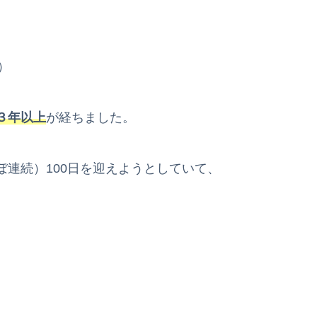
）
３年以上
が経ちました。
連続）100日を迎えようとしていて、