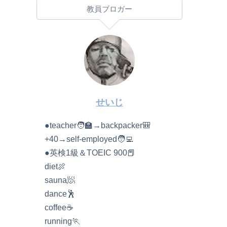
教員ブロガー
せいじ
●teacher🧑‍🏫→backpacker🎒
+40→self-employed🧑‍💻
●英検1級＆TOEIC 900📕
diet🍖
sauna🧖
dance🕺
coffee☕️
running🏃