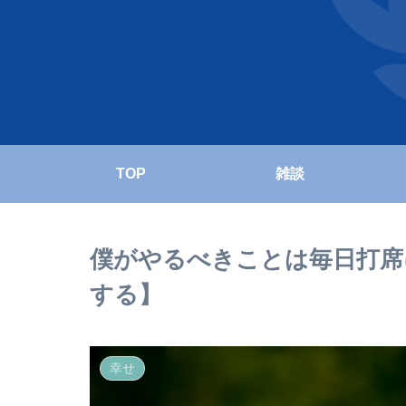
TOP
雑談
僕がやるべきことは毎日打席
する】
幸せ