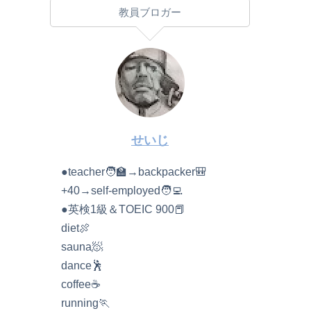
教員ブロガー
せいじ
●teacher🧑‍🏫→backpacker🎒
+40→self-employed🧑‍💻
●英検1級＆TOEIC 900📕
diet🍖
sauna🧖
dance🕺
coffee☕️
running🏃