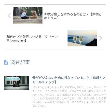
30代が癒しを求めるものとは？【動物と
赤ちゃん】
30代がプチ贅沢した結果【グリーン
車/dormy inn】
関連記事
僕がビジネスのために行なっていること【信頼とス
人間関係
モールステップ】
ビジネスはすずきにとってとても苦手な分野だ。しかし自分の「で
きること」について考えた時に、それがとても限られていることが
わかった。それなら、まずは誠実さを持って人と接し、自分のやり
たいことや情熱を伝えることのできる「信頼に足る人間」になる必
要がある。人が集まればあとは少しずつ進めていく。答えは意外と
シンプルだ。