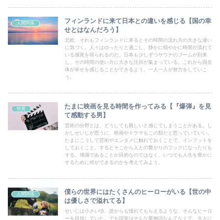
フィンランドに来て日本との違いを感じる【国の幸
人間関係
せとはなんだろう】
北欧、それもフィンランドに来るとその時間の流れ方の大きな違い
に気づく。人々はゆったりと過ごし、静かに穏やかに時間が流れて
いる感覚を得られるのだ。日本も少しずつサウナのブームが到来
し、その時間の使い方に大きな注目が集まっている。これから国全
体が幸せを感じることができるよう、一人一人が努力をしていこ
う。
たまに映画を見る時間を作ってみる【『爆弾』を見
投資
て感動する男】
芸術の分野とは、どうしても難しいと感じてしまうことがある。し
かしせいじが思うに、映画やドラマもこの類だと思っていていい。
たまにこうして芸術やエンタメに触れておくことで、インプットを
しておくこと。するとそこから人との繋がりのフックになったりも
する。博識であることが目的なのではなく、いつでも人生を豊かに
するために何ができるのかを考えてみよう。
僕らの世界にはたくさんのヒーローがいる【世の中
人間関係
は優しさで溢れてる】
せいじは小さい頃、誰からも憧れてもらえるような、そんなヒーロ
ーを目指していた。でも現実はそんな夢物語なんてなくて、大人に