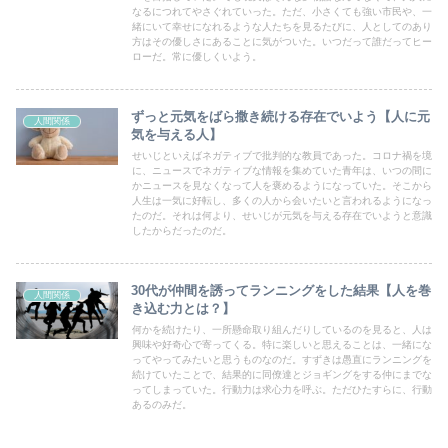
なるにつれてやさぐれていった。ただ、小さくても強い市民や、一
緒にいて幸せになれるような人たちを見るたびに、人としてのあり
方はその優しさにあることに気がついた。いつだって誰だってヒー
ローだ。常に優しくいよう。
ずっと元気をばら撒き続ける存在でいよう【人に元
人間関係
気を与える人】
せいじといえばネガティブで批判的な教員であった。コロナ禍を境
に、ニュースでネガティブな情報を集めていた青年は、いつの間に
かニュースを見なくなって人を褒めるようになっていた。そこから
人生は一気に好転し、多くの人から会いたいと言われるようになっ
たのだ。それは何より、せいじが元気を与える存在でいようと意識
したからだったのだ。
30代が仲間を誘ってランニングをした結果【人を巻
人間関係
き込む力とは？】
何かを続けたり、一所懸命取り組んだりしているのを見ると、人は
興味や好奇心で寄ってくる。特に楽しいと思えることは、一緒にな
ってやってみたいと思うものなのだ。すずきは愚直にランニングを
続けていたことで、結果的に同僚達とジョギングをする仲にまでな
ってしまっていた。行動力は求心力を呼ぶ。ただひたすらに、行動
あるのみだ。