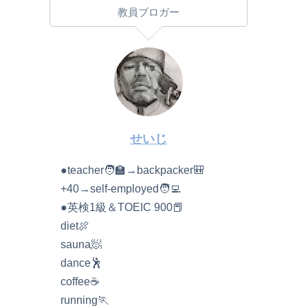
教員ブロガー
せいじ
●teacher🧑‍🏫→backpacker🎒
+40→self-employed🧑‍💻
●英検1級＆TOEIC 900📕
diet🍖
sauna🧖
dance🕺
coffee☕️
running🏃