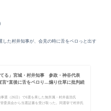
）
選した村井知事が、会見の時に舌をペロっと出す
てる」宮城・村井知事 参政・神谷代表
宣言”直後に舌をペロり…煽り仕草に批判続
県知事選（26日）で6選を果した無所属・村井嘉浩氏
選管委員会から当選証書を受け取った。同選挙で村井氏
書を結んだ無所属・新人で、自民党元参院議員の和田