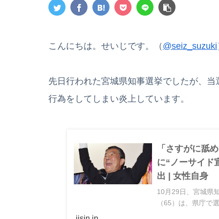
こんにちは。せいじです。（
@seiz_suzuki
先日行われた宮城県知事選挙でしたが、当
行為をしてしまい炎上しています。
「さすがに舐め
に“ノーサイド
出 | 女性自身
10月29日、宮城
（65）は、県庁で
は、参政党と政策覚
jisin.jp