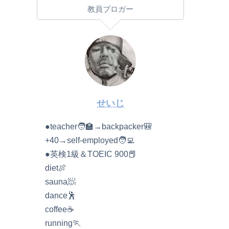
教員ブロガー
せいじ
●teacher🧑‍🏫→backpacker🎒
+40→self-employed🧑‍💻
●英検1級＆TOEIC 900📕
diet🍖
sauna🧖
dance🕺
coffee☕️
running🏃