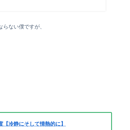
しく競り合い、薄氷の勝利を収めた。 26日深夜、当選
は、仙台・青葉区の事務所で...
ならない僕ですが、
度【冷静にそして情熱的に】