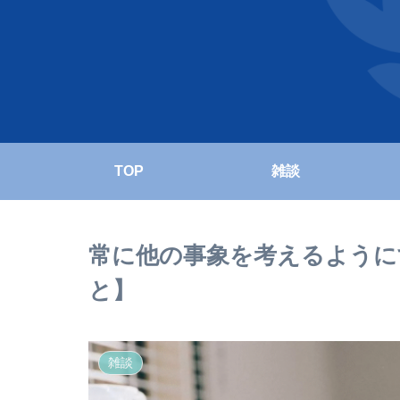
TOP
雑談
常に他の事象を考えるように
と】
雑談