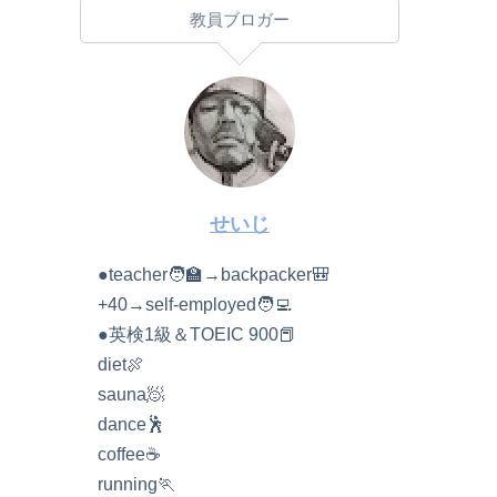
教員ブロガー
せいじ
●teacher🧑‍🏫→backpacker🎒
+40→self-employed🧑‍💻
●英検1級＆TOEIC 900📕
diet🍖
sauna🧖
dance🕺
coffee☕️
running🏃