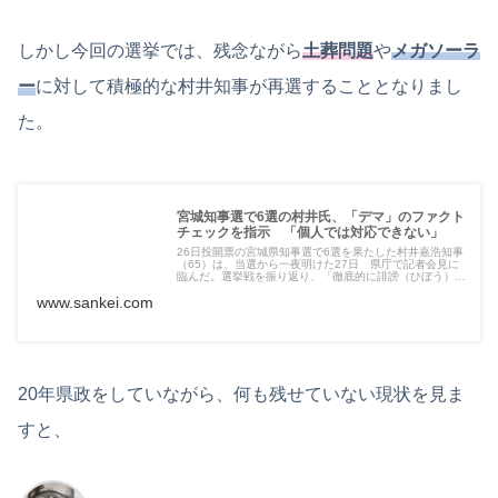
しかし今回の選挙では、残念ながら
土葬問題
や
メガソーラ
ー
に対して積極的な村井知事が再選することとなりまし
た。
宮城知事選で6選の村井氏、「デマ」のファクト
チェックを指示 「個人では対応できない」
26日投開票の宮城県知事選で6選を果たした村井嘉浩知事
（65）は、当選から一夜明けた27日 県庁で記者会見に
臨んだ。選挙戦を振り返り、「徹底的に誹謗（ひぼう）…
www.sankei.com
20年県政をしていながら、何も残せていない現状を見ま
すと、