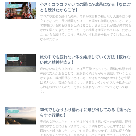
小さくコツコツがいつの間にか成果になる【なにご
雑談
とも続けたからこそ】
ブログや勉強を続けた結果、それが僕自身の糧となり人生を救う手
立てとなった。長い時間をかけて、市場から撤退しないこと。そし
て市場にいる間も投資をし続けること。まさにこれが僕が何年間も
かけて学んできたことだった。その成果は確実に出ている。だから
これからも続けていこう。それがいずれ自分を救ってくれることに
なるのだから。
旅の中でも疲れない体を維持していく方法【疲れな
投資
い体と精神的支え】
疲れない体を作り上げることは不可能であっても、適切な休憩や精
神的な支えがあることで、旅を長く続けながらも発信していくこと
ができる。歳は関係ないとはいえ、やはりteenagersのような生活
はできない。普段から鍛えつつ、興奮といういいクスリを飲みなが
ら旅を続けていくのだ。それらが疲れないエッセンスとなってゆ
く。
30代でもなりふり構わずに飛び出してみる【迷った
幸せ
らすぐ行動だ】
突然の２連休…さぁ、すずきはどうする？思い立ったが吉日、即行
動に移すことにはもう慣れている。予約を秒でとったすずきは、関
西旅へと繰り出した。いつでも自分に嘘をつかず、本能に従う心地
よさを覚えたすずきは、自分のしたいことに対してコミットするよ