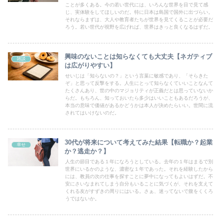
ことが多くある。今の若い世代には、いろんな世界を目で見て感
じ、実体験をしてほしいのだ。特に日本は島国で国外に出づらい。
それならまずは、大人や教育者たちが世界を見てくることが必要だ
ろう。若い世代が視野を広げれば、世界はきっと良くなるはずだ。
興味のないことは知らなくても大丈夫【ネガティブ
雑談
は広がりやすい】
せいじは「知らないの？」という言葉に敏感であり、「そらきた
ぞ」と思って反撃をする。人生にとって知らなくていいことなんて
たくさんあり、世の中のマジョリティが正義だとは思っていないか
らだ。もちろん、知っておいたら多少はいいこともあるだろうが、
本当の意味で価値があるかどうかは本人が決めたらいい。世間に流
されてはいけないのだ。
30代が将来について考えてみた結果【転職か？起業
幸せ
か？逃走か？】
人生の節目である１年になろうとしている。去年の１年はまるで別
世界にいるかのような、濃密な１年であった。それを経験したから
には、教員の次の仕事を探すことに夢中になってもよいはずだ。不
安にさいなまれてしまう自分もいることに気づくが、それを支えて
くれる友がすずきの周りにはいる。さぁ、迷ってないで腹をくくろ
うではないか。