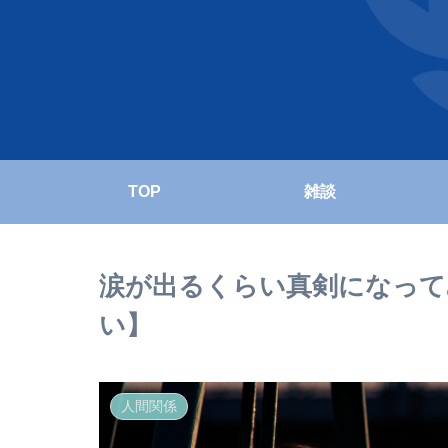
TOP
雑談
涙が出るくらい真剣になって
い】
人間関係