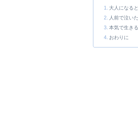
大人になる
人前で泣い
本気で生き
おわりに