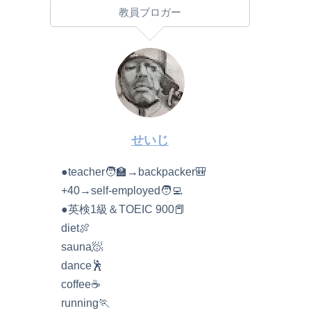
教員ブロガー
せいじ
●teacher🧑‍🏫→backpacker🎒
+40→self-employed🧑‍💻
●英検1級＆TOEIC 900📕
diet🍖
sauna🧖
dance🕺
coffee☕️
running🏃