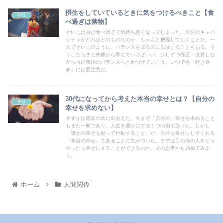
摂生をしていているときに気をつけるべきこと【食
幸せ
べ過ぎは禁物】
せいじは再び食べ過ぎて気持ち悪くなってしまった。自分のキャパ
シティがどれほどのものなのか、ちゃんと把握しておくことだ。一
方でせいじのように、バランスを取るのに失敗することもある。そ
うしたらまた失敗から学んでいけばいい。少しずつ修正・改善しな
がら再び普段のバランスへと近づけていこう。いつでも「行き過
ぎ」には要注意だ。
30代になってから考えた本当の幸せとは？【自分の
幸せ
幸せを求めない】
すずきは最高の本に出会えた。今まで「自分の」幸せを求めること
もまた一興であり、人生を豊かにする１つの術であった。しかし
「誰かの幸せを願って行動すること」が、自分を幸せにしてくれる
「本当の幸せ」であることに気がついた。まずは目の前の人をどう
やったら幸せにすることができるのか。その思考から始めてみよ
う。
ホーム
人間関係