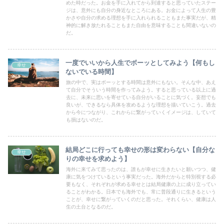
めた時だった。お金を手に入れてから到達すると思っていたステー
ジは、意外にも自分の身近なところにある。お金によって人生の豊
かさや自分の求める理想を手に入れられることもまた事実だが、精
神的に解き放たれることもまた自由を意味することも間違いないの
だ。
一度でいいから人生でボーッとしてみよう【何もし
幸せ
ないでいる時間】
旅の中で、実はボーッとする時間は意外にもない。そんな中、あえ
て自分でそういう時間を作ってみよう。すると思っている以上に過
去に、未来に思いを寄せている自分がいることに気づく。妄想でも
良いが、できるなら具体を攻めるような理想を描いていこう。過去
から今につながり、これからに繋がっていくイメージは、していて
も損はないのだ。
結局どこに行っても幸せの形は変わらない【自分な
幸せ
りの幸せを求めよう】
海外に来てみて思ったのは、誰もが幸せに生きたいと願いつつ、健
康に気をつけているという事実だった。海外だからと特別視する必
要もなく、それぞれが求める幸せとは結局健康の上に成り立ってい
ることがわかる。日本でも海外でも、常に普段通りに生きるという
ことが、幸せに繋がっていくのだと思った。それくらい、健康は人
生の土台となるのだ。