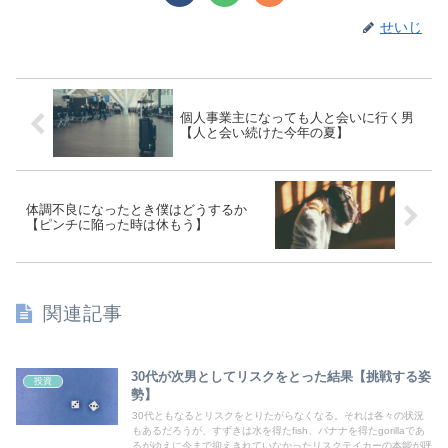
せいじ
個人事業主になっても人と会いに行く男
【人と会い続けた今年の夏】
体調不良になったとき僕はどうするか
【ピンチに陥った時は休もう】
関連記事
30代が次男としてリスクをとった結果【挑戦する姿
投資
勢】
30代ともなるとリスクをとりたがらなくなる。それは各々の状況
もあるだろうが、すずきは水を得たfish、バナナを得たgorillaであ
るがゆえに今まで抑えきれていなかったリスクテイカーの本能が呼