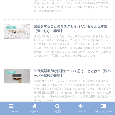
び起こされる。新しいことにチャレンジしたい気持ちでフワフワし
ながらも、ちゃんと片足は安定という領域に入れておくことも大
事。さぁ挑戦の時が来た。
発信をすることのリスクとそれだけもらえる対価
投資
【気にしない勇気】
発信していると、それだけいろんな声が飛んできたりもする。しか
し正しく、偽らずに自分を示していけば、そこから得られるリター
ンは大きい。特に友人や支えてくれている人たちからのメッセージ
からは、力をもらえるものだ。自分が誰かに影響を与えていると思
えれば、発信も苦ではなくなる。わけのわからない人からの批判な
んて気にせず、応援してくれる人を大事にしていこう。
30代英語教師が試験について思うこととは？【脱ペ
投資
ーパー試験の是非】
英語はコミュニケーションツールであり、もっと深い英語や表現が
ある。確かに一理あるが、ペーパー試験にもその魅力はあり、それ
が全て日本の英語教育をダメにしているとも言い難い。少しずつ会
話の重要性も指摘されているため、徐々に変わっていけばいいと思
っている。大切なのは４技能のバランスと学習の継続。結局はシン
プルなことなのだ。
メニュー
ホーム
検索
トップ
サイドバー