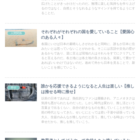
広げたことがきっかけだったのだ。無理に楽しむ気持ちを作り上げ
るのではなく、自然とそうなれるようなマインドを持てるようにす
ることだ。
それぞれがそれぞれの国を愛していること【愛国心
人間関係
のある人々】
各国にいけば日本の素晴らしさがわかると同時に、誰もが日本に住
みたいとは思っていないことがわかる。そこには言語や文化の壁が
あるからであり、逆に言えば現地の人はそれらをすでにクリアして
ると言えるのだ。各土地には各土地の良さがある。発展して豊かで
あればいいわけではないのだ。改めて外から日本を見ることで、新
しいことを感じていこう。
誰かを応援できるようになると人生は楽しい【推し
幸せ
は推せる時に推せ】
以前の日本であれば、熱狂的なファンは揶揄され、アニメオタクは
気持ち悪がられたものだった。しかし時代は変わり、推し活という
言葉まで出るくらい、自分の好きなものを推していくことが当たり
前の時代となってきた。せいじにとっては若い子達や頑張っている
大人、生徒のみんなが推しなのだと言う。推している時はいつでも
幸せだから、推しを推していこう。