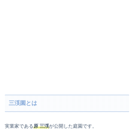
三渓園とは
実業家である
原 三渓
が公開した庭園です。