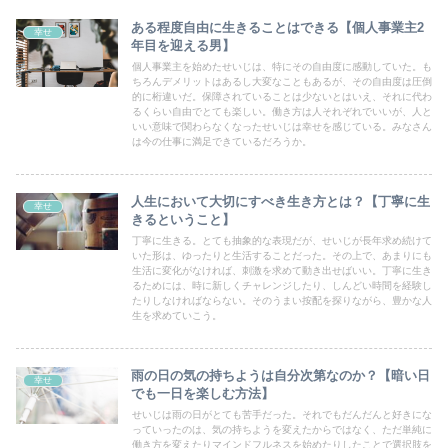
ある程度自由に生きることはできる【個人事業主2
幸せ
年目を迎える男】
個人事業主を始めたせいじは、特にその自由度に感動していた。も
ちろんデメリットはあるし大変なこともあるが、その自由度は圧倒
的に桁違いだ。保障されていることは少ないとはいえ、それに代わ
るくらい自由でとても楽しい。働き方は人それぞれでいいが、人と
いい意味で関わらなくなったせいじは幸せを感じている。みなさん
は今の仕事に満足できているだろうか。
人生において大切にすべき生き方とは？【丁寧に生
幸せ
きるということ】
丁寧に生きる。とても抽象的な表現だが、せいじが長年求め続けて
いた形は、ゆったりと生活することだった。その上で、あまりにも
生活に変化がなければ、刺激を求めて動き出せばいい。丁寧に生き
るためには、時に新しくチャレンジしたり、しんどい時間を経験し
たりしなければならない。そのうまい按配を探りながら、豊かな人
生を求めていこう。
雨の日の気の持ちようは自分次第なのか？【暗い日
幸せ
でも一日を楽しむ方法】
せいじは雨の日がとても苦手だった。それでもだんだんと好きにな
っていったのは、気の持ちようを変えたからではなく、ただ単純に
働き方を変えたりマインドフルネスを始めたりしたことで選択肢を