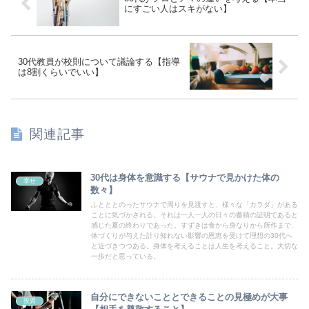
にすごい人はスキがない】
30代教員が校則について議論する【指導
は8割くらいでいい】
関連記事
30代は身体を意識する【サウナで見かけた体の
幸せ
数々】
ふとととのったサウナで周りを見渡すと、様々な「カラダ」がある
ことに気づかされる。それは一人一人の日々の蓄積の証明であると
感じた夏の終わりであった。すずきは食から身なりから所作まで、
体づくりが与えた計り知れない影響の恩恵を受けて理想の30代へ
と近づきつつある。身体を考えることは人生を考えること。大切な
一歩だと思っている。
自分にできないこととできることの見極めが大事
投資