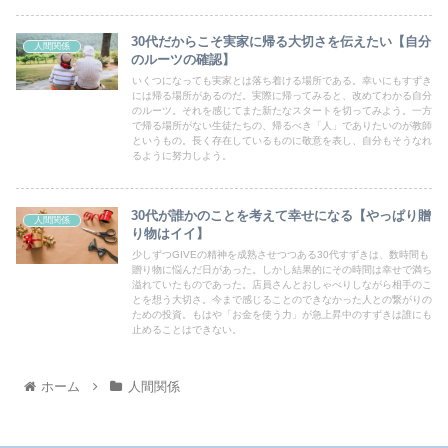
30代だからこそ実家に帰る大切さを伝えたい【自分
人間関係
のルーツの確認】
いくつになっても実家とは落ち着ける場所である。幸いにもすずき
には帰る場所があるのだ。実際に帰ってみると、改めてわかる自分
のルーツ。それを感じてまた新たなスタートを切ってみよう。一方
で帰る場所がない生徒たちの、帰るべき「人」でありたいのが教師
というもの。長く存在しているものに敬意を表し、自分もそうなれ
るように努力しよう。
30代が誰かのことを考えて幸せになる【やっぱり贈
人間関係
り物はイイ】
少しずつGIVEの精神を成熟させつつある30代すずきは、数時間も
贈り物に悩んだ日があった。しかし結果的にその時間は幸せで満ち
溢れていたものであった。店員さんとおしゃべりしながら相手のこ
とを想う大切さ。今まで感じることのできなかった人との繋がりの
ための投資。もはや「お金を使う力」が急上昇中のすずきは誰にも
止めることはできない。
ホーム
人間関係