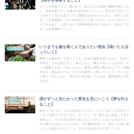
【相手を尊敬すること】
せいじは音楽ライブに誘われて、友人たちが自由に機材を弾きこな
し、音楽を奏でている凄さを目の当たりにした。自分のできないこ
とをやってのける友人たちに尊敬の念があるとともに、自分にでき
ることを再確認してまた歩き出そうと思ったのだ。なんでもかんで
もできるほど、人生において時間があるわけではない。自分にでき
ることを見極めていこう。
いつまでも種を蒔く人でありたい理由【蒔いたら去
人間関係
っていく】
教育とは種を蒔いて歩くことだ。自分が成長を続けながら、本当に
大切なことを生徒たちに、友人たちに、教えてゆくことなのだ。そ
こに傲慢さがあってはいけない。素直に純粋に教えることで、感謝
される。種を蒔いたら、また次の場所へと移っていこう。そしてま
た帰ってきたときに、芽が出て花が咲いていれば、教師冥利に尽き
るのだ。
僕がずっと見たかった景色を見にいこう【夢を叶え
幸せ
ること】
旅をしたかった。そんな自分がいたのに、せいじはずっと自分にウ
ソをつき続けて生きてきた。だったら、今一度人生を見直して歩き
始めよう。そうすれば自分に恥じることのない人生になるはずだ。
今の僕らにはなんでもできる。その事実を知って、幼かった頃に抱
いていた夢を叶えにいこう。それが今を生きると言うことだ。