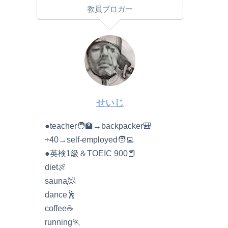
教員ブロガー
せいじ
●teacher🧑‍🏫→backpacker🎒
+40→self-employed🧑‍💻
●英検1級＆TOEIC 900📕
diet🍖
sauna🧖
dance🕺
coffee☕️
running🏃