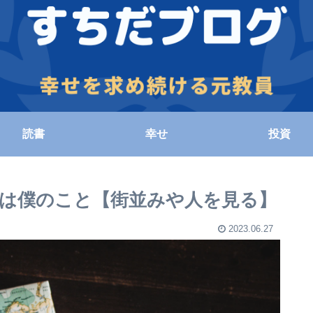
読書
幸せ
投資
は僕のこと【街並みや人を見る】
2023.06.27