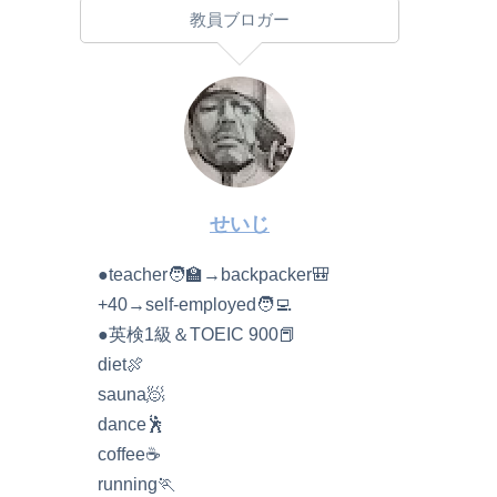
教員ブロガー
せいじ
●teacher🧑‍🏫→backpacker🎒
+40→self-employed🧑‍💻
●英検1級＆TOEIC 900📕
diet🍖
sauna🧖
dance🕺
coffee☕️
running🏃