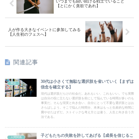
いつまでも闘い続ける戦士でいること
【とにかく貪欲であれ】
人が作る大きなイベントに参加してみる
【人生初のフェスへ】
関連記事
30代は小さくて無駄な選択肢を省いていく【まずは
幸せ
信念を確立する】
現代は選択肢だらけの社会だ。あれもいい、これもいい。でも実際
は自分の役に立たない選択肢を前にして悩んでいる時間が多いのも
事実だ。そんな現実と向き合い、自分にとって不要な選択肢とはお
さらばしよう。そこで悩んだ時間分、本来はもっと生産的な時間に
費やせたはずだ。ストイックな考え方とは違う、人生と向き合う方
法である。
子どもたちの失敗を許してあげる【成長を信じるこ
人間関係