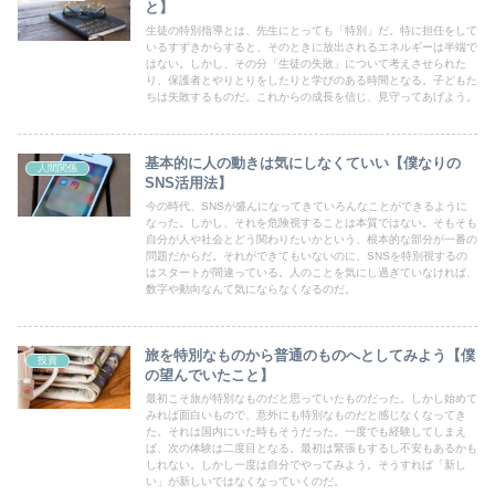
と】
生徒の特別指導とは、先生にとっても「特別」だ。特に担任をして
いるすずきからすると、そのときに放出されるエネルギーは半端で
はない。しかし、その分「生徒の失敗」について考えさせられた
り、保護者とやりとりをしたりと学びのある時間となる。子どもた
ちは失敗するものだ。これからの成長を信じ、見守ってあげよう。
基本的に人の動きは気にしなくていい【僕なりの
人間関係
SNS活用法】
今の時代、SNSが盛んになってきていろんなことができるように
なった。しかし、それを危険視することは本質ではない。そもそも
自分が人や社会とどう関わりたいかという、根本的な部分が一番の
問題だからだ。それができてもいないのに、SNSを特別視するの
はスタートが間違っている。人のことを気にし過ぎていなければ、
数字や動向なんて気にならなくなるのだ。
旅を特別なものから普通のものへとしてみよう【僕
投資
の望んでいたこと】
最初こそ旅が特別なものだと思っていたものだった。しかし始めて
みれば面白いもので、意外にも特別なものだと感じなくなってき
た。それは国内にいた時もそうだった。一度でも経験してしまえ
ば、次の体験は二度目となる。最初は緊張もするし不安もあるかも
しれない。しかし一度は自分でやってみよう。そうすれば「新し
い」が新しいではなくなっていくのだ。