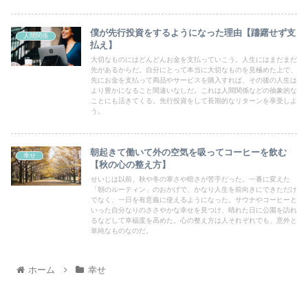
僕が先行投資をするようになった理由【躊躇せず支
人間関係
払え】
大切なものにはどんどんお金を支払っていこう。人生にはまだまだ
先があるからだ。自分にとって本当に大切なものを見極めた上で、
先にお金を支払って商品やサービスを購入すれば、その後の人生は
より豊かになること間違いなしだ。これは人間関係などの抽象的な
ことにも活きてくる。先行投資をして長期的なリターンを享受しよ
う。
朝起きて働いて外の空気を吸ってコーヒーを飲む
幸せ
【秋の心の整え方】
せいじは以前、秋や冬の寒さや暗さが苦手だった。一番に変えた
「朝のルーティン」のおかげで、かなり人生を前向きにできただけ
でなく、一日を有意義に使えるようになった。サウナやコーヒーと
いった自分なりのささやかな幸せを見つけ、晴れた日に公園を訪れ
るなどして幸福度を高めた。心の整え方は人それぞれでも、意外と
単純なものなのだ。
ホーム
幸せ