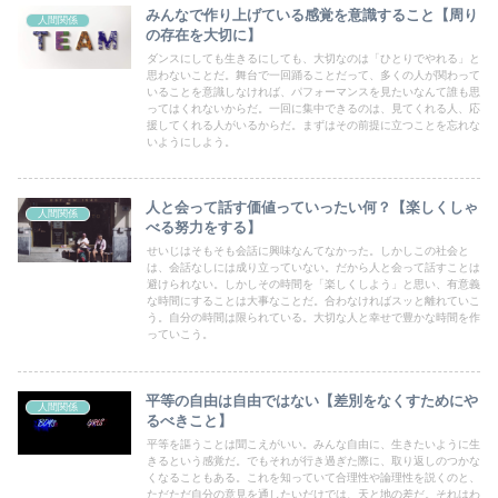
みんなで作り上げている感覚を意識すること【周り
人間関係
の存在を大切に】
ダンスにしても生きるにしても、大切なのは「ひとりでやれる」と
思わないことだ。舞台で一回踊ることだって、多くの人が関わって
いることを意識しなければ、パフォーマンスを見たいなんて誰も思
ってはくれないからだ。一回に集中できるのは、見てくれる人、応
援してくれる人がいるからだ。まずはその前提に立つことを忘れな
いようにしよう。
人と会って話す価値っていったい何？【楽しくしゃ
人間関係
べる努力をする】
せいじはそもそも会話に興味なんてなかった。しかしこの社会と
は、会話なしには成り立っていない。だから人と会って話すことは
避けられない。しかしその時間を「楽しくしよう」と思い、有意義
な時間にすることは大事なことだ。合わなければスッと離れていこ
う。自分の時間は限られている。大切な人と幸せで豊かな時間を作
っていこう。
平等の自由は自由ではない【差別をなくすためにや
人間関係
るべきこと】
平等を謳うことは聞こえがいい。みんな自由に、生きたいように生
きるという感覚だ。でもそれが行き過ぎた際に、取り返しのつかな
くなることもある。これを知っていて合理性や論理性を説くのと、
ただただ自分の意見を通したいだけでは、天と地の差だ。それはわ