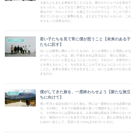
る友人とたまたま再会することになる。彼のスケジュールを見せて
もらったら、とんでもなく多忙なスケジュールになっていた。もう
彼はその「ガムシャラさ」を超えていたのだろうと、どこかで甘く
考えていたせいじに衝撃が走る。まだまだできるじゃないか。これ
からもっと頑張るのだ。
若い子たちを見て常に僕が思うこと【未来のある子
人間関係
たちに託す】
せいじは教育に携わっていたものの、どこか漠然とした理由しかな
かった。しかし今は、若い子達をみれば見るほど、彼らに投資し、
サポートしたいと思えるようになったのだ。それだけ、次世代のこ
とを考えるからこそ、今を生きることができるようになったという
ことだ。未来を見据えて今を生きること。せいじは彼らのために生
きるのだ。
僕がしてきた旅を、一度終わらせよう【新たな旅立
幸せ
ちに向けて】
長い年月と会話を続けてきた旅も、時には一度終わらせる必要があ
る。その時に、今までの旅路を振り返って感謝することができた
ら、その終わりには意味がある。人生の旅は死ぬまで終わらないけ
れど、毎回のステージを全力で生き切ていこう。新たな景色を見る
ための一歩として、区切りをつければそれでいいのだ。