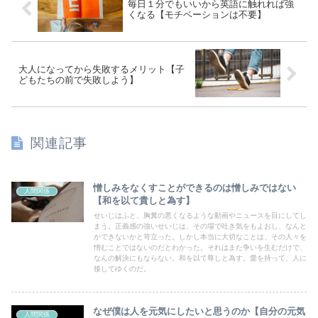
毎日１分でもいいから英語に触れれば強
くなる【モチベーションは不要】
大人になってから失敗するメリット【子
どもたちの前で失敗しよう】
関連記事
憎しみをなくすことができるのは憎しみではない
人間関係
【和を以て貴しと為す】
せいじはふと、胸糞の悪くなるような動画やニュースを目にしてし
まう。正義感の強いせいじは、その場で吐き気をもよおし、なんと
かできないかと苛立った。しかし本当に大切なことは、その人々を
憎むことではないのだとわかった。それはまた争いを生むだけで、
なんの解決にもならない。和を以て尊しと為す。愛を持って、人に
接してゆくのだ。
なぜ僕は人を元気にしたいと思うのか【自分の元気
人間関係