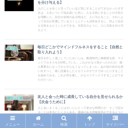
を分け与える】
人のことを全くと言っていいほど気にすることができなかったすず
きは、人生について悩み抜いた先に、人を元気にすることの大切さ
を理解した。自分が余裕のある時ほど、人に与えること。それによ
って自分が所属しているコミュニティも活性化するし、何より自分
も元気をもらうことができる。元気玉のように、人に元気を分け与
えよう。
毎日どこかでマインドフルネスをすること【自然と
幸せ
取り入れよう】
毎日を忙しく過ごしていたせいじは、教員時代に毎晩寝る前、マイ
ンドフルネスを3分間していた。これがかなり良かったのだが、個
人事業主になってからやらなくなってしまった。あの頃の自分を思
い出すべく、夜に読書をしたりカフェやサウナでゆったりすること
を始めてみる。これが功を奏し、かなりリラックスすることができ
たのだった。
友人と会った時に成長している自分を見せられるか
人間関係
【次会うために】
人と会いまくることはせいじにとって幸せな時間だが、そこで話せ
ることは本当にたくさんある。価値のある情報提供ができるように
するには、自分ができる最大限のことを毎日しておくことだ。今度
会うときに「何もしていませんでした」ではつまらない人生だから
メニュー
ホーム
検索
トップ
サイドバー
だ。新しいことに取り組んで、どんどん成長していこう。その姿を