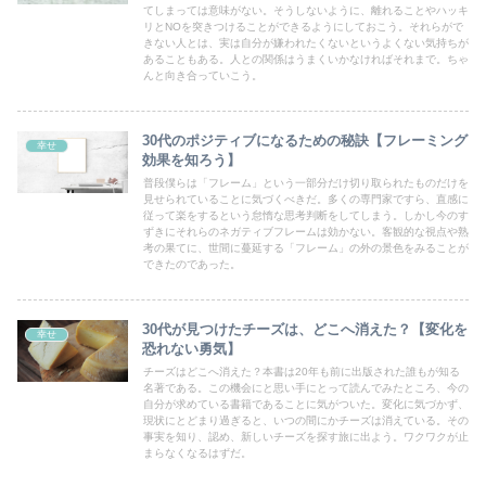
てしまっては意味がない。そうしないように、離れることやハッキ
リとNOを突きつけることができるようにしておこう。それらがで
きない人とは、実は自分が嫌われたくないというよくない気持ちが
あることもある。人との関係はうまくいかなければそれまで。ちゃ
んと向き合っていこう。
30代のポジティブになるための秘訣【フレーミング
幸せ
効果を知ろう】
普段僕らは「フレーム」という一部分だけ切り取られたものだけを
見せられていることに気づくべきだ。多くの専門家ですら、直感に
従って楽をするという怠惰な思考判断をしてしまう。しかし今のす
ずきにそれらのネガティブフレームは効かない。客観的な視点や熟
考の果てに、世間に蔓延する「フレーム」の外の景色をみることが
できたのであった。
30代が見つけたチーズは、どこへ消えた？【変化を
幸せ
恐れない勇気】
チーズはどこへ消えた？本書は20年も前に出版された誰もが知る
名著である。この機会にと思い手にとって読んでみたところ、今の
自分が求めている書籍であることに気がついた。変化に気づかず、
現状にとどまり過ぎると、いつの間にかチーズは消えている。その
事実を知り、認め、新しいチーズを探す旅に出よう。ワクワクが止
まらなくなるはずだ。