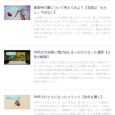
無条件の愛について考えてみよう【主語は「わた
人間関係
し」ではない】
人を愛すること。とても簡単に見えるテーマだが、多くの人は自分
の欲求を満たそうと思って人と付き合っていることが多い。かく言
うせいじもそのうちの一人であった。ただ誰も、人を傷つけたくて
自分が傷つきたくなくて、そうしているのではなく、単純に本当の
意味での愛を知らないだけなのだ。でも一度知れば、きっと幸せに
なれるのだ。
30代が大自然に飛び込むきっかけとなった場所【人
幸せ
生の岐路】
コロナ禍で一人自分と対話しながらもやるせない思いに囚われてし
まったすずきは、三渓さんが公開した三渓園に足を運ぶ。その人工
的であるが日本の伝統的な庭園美を感じたすずきは、自分の心境こ
そが何かを感じる時に大切なんだということを悟る。自然を感じな
がらする散歩と合わせて自らの幸福度を上げるために、今日もまた
自然に埋没していく。
30代でひとりになったメリット【自分を磨く】
人間関係
30代にしてひとりとなったすずきは、様々なインプットを始める
ことで20代の生活よりも数ランク上の生活を手にいれた。それは
経済的な意味ではなく、精神的にという意味である。ひとりの時間
とは自分というかけがえのない存在と話し合うとても貴重な時間で