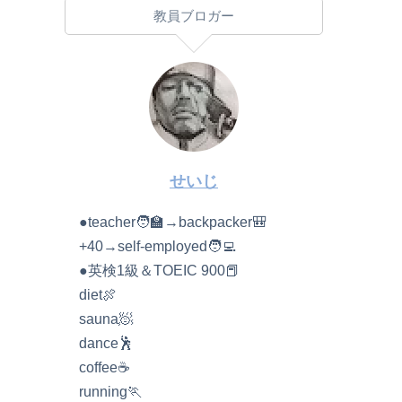
教員ブロガー
せいじ
●teacher🧑‍🏫→backpacker🎒
+40→self-employed🧑‍💻
●英検1級＆TOEIC 900📕
diet🍖
sauna🧖
dance🕺
coffee☕️
running🏃