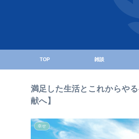
TOP
雑談
満足した生活とこれからやる
献へ】
幸せ