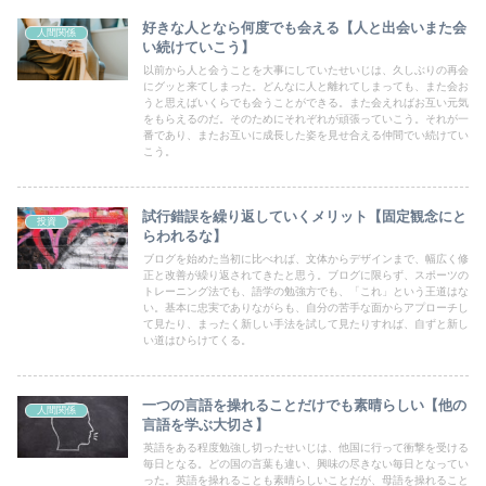
好きな人となら何度でも会える【人と出会いまた会
人間関係
い続けていこう】
以前から人と会うことを大事にしていたせいじは、久しぶりの再会
にグッと来てしまった。どんなに人と離れてしまっても、また会お
うと思えばいくらでも会うことができる。また会えればお互い元気
をもらえるのだ。そのためにそれぞれが頑張っていこう。それが一
番であり、またお互いに成長した姿を見せ合える仲間でい続けてい
こう。
試行錯誤を繰り返していくメリット【固定観念にと
投資
らわれるな】
ブログを始めた当初に比べれば、文体からデザインまで、幅広く修
正と改善が繰り返されてきたと思う。ブログに限らず、スポーツの
トレーニング法でも、語学の勉強方でも、「これ」という王道はな
い。基本に忠実でありながらも、自分の苦手な面からアプローチし
て見たり、まったく新しい手法を試して見たりすれば、自ずと新し
い道はひらけてくる。
一つの言語を操れることだけでも素晴らしい【他の
人間関係
言語を学ぶ大切さ】
英語をある程度勉強し切ったせいじは、他国に行って衝撃を受ける
毎日となる。どの国の言葉も違い、興味の尽きない毎日となってい
った。英語を操れることも素晴らしいことだが、母語を操れること