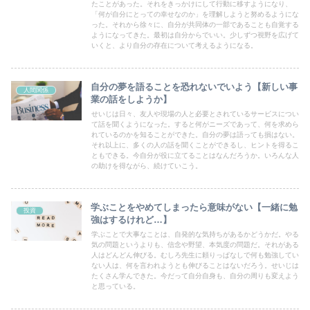
たことがあった。それをきっかけにして行動に移すようになり、
「何が自分にとっての幸せなのか」を理解しようと努めるようにな
った。それから徐々に、自分が共同体の一部であることも自覚する
ようになってきた。最初は自分からでいい。少しずつ視野を広げて
いくと、より自分の存在について考えるようになる。
自分の夢を語ることを恐れないでいよう【新しい事
人間関係
業の話をしようか】
せいじは日々、友人や現場の人と必要とされているサービスについ
て話を聞くようになった。すると何がニーズであって、何を求めら
れているのかを知ることができた。自分の夢は語っても損はない。
それ以上に、多くの人の話を聞くことができるし、ヒントを得るこ
ともできる。今自分が役に立てることはなんだろうか。いろんな人
の助けを得ながら、続けていこう。
学ぶことをやめてしまったら意味がない【一緒に勉
投資
強はするけれど…】
学ぶことで大事なことは、自発的な気持ちがあるかどうかだ。やる
気の問題というよりも、信念や野望、本気度の問題だ。それがある
人はどんどん伸びる。むしろ先生に頼りっぱなしで何も勉強してい
ない人は、何を言われようとも伸びることはないだろう。せいじは
たくさん学んできた。今だって自分自身も、自分の周りも変えよう
と思っている。