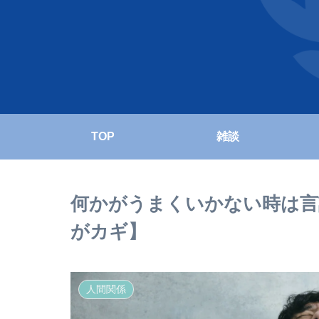
TOP
雑談
何かがうまくいかない時は言
がカギ】
人間関係