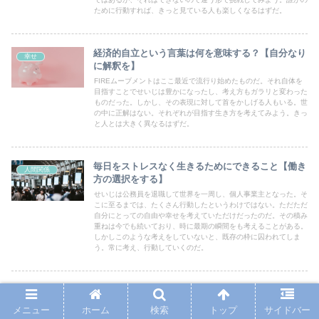
ために行動すれば、きっと見ている人も楽しくなるはずだ。
経済的自立という言葉は何を意味する？【自分なり
幸せ
に解釈を】
FIREムーブメントはここ最近で流行り始めたものだ。それ自体を
目指すことでせいじは豊かになったし、考え方もガラリと変わった
ものだった。しかし、その表現に対して首をかしげる人もいる。世
の中に正解はない。それぞれが目指す生き方を考えてみよう。きっ
と人とは大きく異なるはずだ。
毎日をストレスなく生きるためにできること【働き
人間関係
方の選択をする】
せいじは公務員を退職して世界を一周し、個人事業主となった。そ
こに至るまでは、たくさん行動したというわけではない。ただただ
自分にとっての自由や幸せを考えていただけだったのだ。その積み
重ねは今でも続いており、時に最期の瞬間をも考えることがある。
しかしこのような考えをしていないと、既存の枠に囚われてしま
う。常に考え、行動していくのだ。
いつも頑張ってるやつが偉いに決まってる【特別な
人間関係
一瞬で判断しない】
メニュー
ホーム
検索
トップ
サイドバー
今まで頑張っていなかったり、悪さをしていた人がトップになった