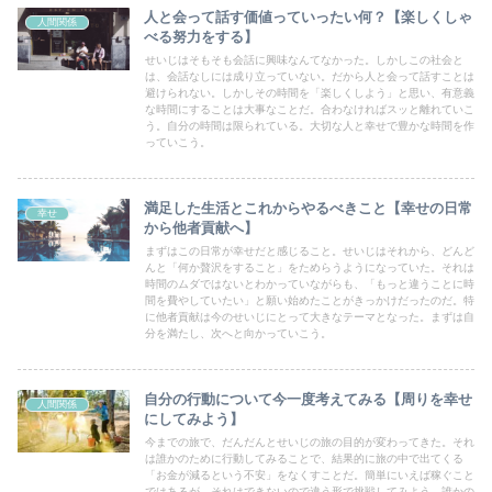
人と会って話す価値っていったい何？【楽しくしゃ
人間関係
べる努力をする】
せいじはそもそも会話に興味なんてなかった。しかしこの社会と
は、会話なしには成り立っていない。だから人と会って話すことは
避けられない。しかしその時間を「楽しくしよう」と思い、有意義
な時間にすることは大事なことだ。合わなければスッと離れていこ
う。自分の時間は限られている。大切な人と幸せで豊かな時間を作
っていこう。
満足した生活とこれからやるべきこと【幸せの日常
幸せ
から他者貢献へ】
まずはこの日常が幸せだと感じること。せいじはそれから、どんど
んと「何か贅沢をすること」をためらうようになっていた。それは
時間のムダではないとわかっていながらも、「もっと違うことに時
間を費やしていたい」と願い始めたことがきっかけだったのだ。特
に他者貢献は今のせいじにとって大きなテーマとなった。まずは自
分を満たし、次へと向かっていこう。
自分の行動について今一度考えてみる【周りを幸せ
人間関係
にしてみよう】
今までの旅で、だんだんとせいじの旅の目的が変わってきた。それ
は誰かのために行動してみることで、結果的に旅の中で出てくる
「お金が減るという不安」をなくすことだ。簡単にいえば稼ぐこと
ではあるが、それはできないので違う形で挑戦してみよう。誰かの