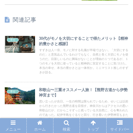
関連記事
30代がモノを大切にすることで得たメリット【精神
幸せ
的豊かさと感謝】
すずきは人一倍、モノに対する礼儀が半端ではない。「大切にする
のだ」と意気込んでいるわけでもなく、自然と長く大切にモノを使
うのだ。目新しいものに興味がないことが理由の１つであるが、１
つのモノを大切に使っていると精神的に安定することに気づけた。
本当の幸せ、本当の豊かさとは一体何か。ミニマリスト推しのすず
きが語る。
和歌山〜三重オススメ一人旅！【熊野古道から伊勢
幸せ
神宮まで】
思い立ったが吉日。一生の時間は限られているため、せいじは以前
から行きたかった熊野古道を目指す。神奈川からはアクセスの悪い
和歌山だが、だからこそずっと残っている大自然に、心を奪われた
のであった。紀伊半島をぐるりと回り、行き着いた伊勢神宮もまた
圧巻。日本古来の自然や神社仏閣に触れて、自分の存在を確かめて
みよう。
メニュー
ホーム
検索
トップ
サイドバー