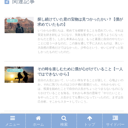
関連記事
探し続けていた君の宝物は見つかったかい？【僕が
幸せ
求めていたもの】
いつからか僕たちは、初めてを経験することを恐れていた。それは
安定を好き好むようになり、失敗を恥ずかしいと思うようになった
からだと思う。しかし本来みんなは、もっと素直に自分のやりたい
ことに従うべきなのだ。この旅を通して手に入れたものは、美しい
大自然の景色だけではなかった。少年心という、せいじがずっと欲
しかったものだったのだ。
その時を楽しむために僕が心がけていること【一人
人間関係
ではできないから】
自分の人生において、いったい何をすることが楽しく、心地よいの
か。それに気づいたのはコロナ禍の直後だった。それからせいじ
は、投資を始めたことで自分の人生がちょっとつまらないものにな
りかけていることを知る。それから本当の意味で「やりたいこと」
をやったことで、人生がとても豊かになっていったのだ。まずは自
己分析。そこからスタートしていこう。
30代は「伝えること」を前提にしてインプットする
幸せ
【インプット大全】
メニュー
ホーム
検索
トップ
サイドバー