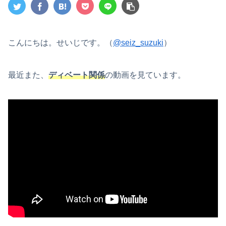
こんにちは。せいじです。（
@seiz_suzuki
）
最近また、
ディベート関係
の動画を見ています。