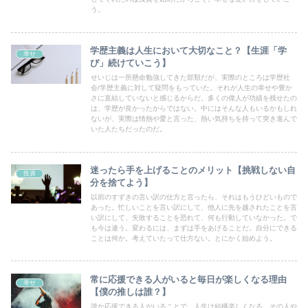
う。
学歴主義は人生において大切なこと？【生涯「学
幸せ
び」続けていこう】
せいじは一所懸命勉強してきた部類だが、実際のところは学歴社
会/学歴主義に対して疑問をもっていた。それが人生の幸せや豊か
さに直結していないと感じるからだ。多くの偉人が功績を残せたの
は、学歴が良かったからではない。中にはそんな人もいるかもしれ
ないが、実際は情熱や愛と言った、熱い気持ちを持って突き進んで
いた人たちだったのだ。
迷ったら手を上げることのメリット【挑戦しない自
投資
分を捨てよう】
以前のすずきの言い訳の仕方と言ったら、それはもうひどいもので
あった。忙しいことを言い訳にして、他人に先を越されたことを言
い訳にして、失敗することを恐れて、何も行動していなかった。で
も今は違う。変わるには、まずは手をあげることだ。自分にできる
ことは何か。考えていたって仕方ない。とにかく始めよう。
常に応援できる人がいると毎日が楽しくなる理由
幸せ
【僕の推しは誰？】
誰か応援できる人がいることで、人生は結構楽しくなる。その人や