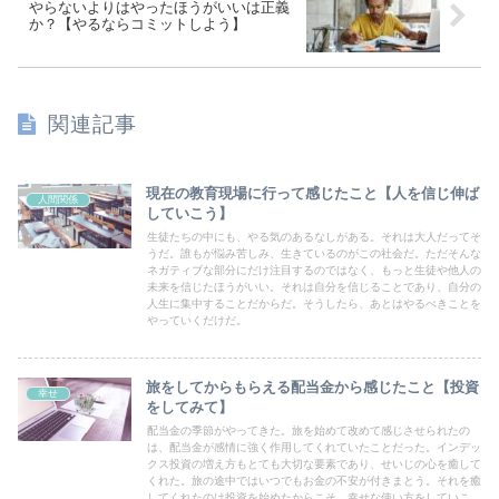
やらないよりはやったほうがいいは正義
か？【やるならコミットしよう】
関連記事
現在の教育現場に行って感じたこと【人を信じ伸ば
人間関係
していこう】
生徒たちの中にも、やる気のあるなしがある。それは大人だってそ
うだ。誰もが悩み苦しみ、生きているのがこの社会だ。ただそんな
ネガティブな部分にだけ注目するのではなく、もっと生徒や他人の
未来を信じたほうがいい。それは自分を信じることであり、自分の
人生に集中することだからだ。そうしたら、あとはやるべきことを
やっていくだけだ。
旅をしてからもらえる配当金から感じたこと【投資
幸せ
をしてみて】
配当金の季節がやってきた。旅を始めて改めて感じさせられたの
は、配当金が感情に強く作用してくれていたことだった。インデッ
クス投資の増え方もとても大切な要素であり、せいじの心を癒して
くれた。旅の途中ではいつでもお金の不安が付きまとう。それを癒
してくれたのは投資を始めたからこそ。幸せな使い方をしていこ