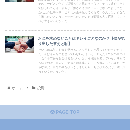
そのサービスのために頑張ろうと思えるからだ。そして改めて考え
てほしいことは、誰もが「推される側にいる」と思っておくこと。
あなたの仕事やサービスにお金を払ってくれている人とは、あなた
を推したいということだからだ。せいじは頑張る人を応援する。そ
れが生きがいだからだ。
お金を求めないことはキレイごとなのか？【僕が捻
幸せ
り出した答えと軸】
せいじは以前、お金を儲けることを卑しいと思っていたものだっ
た。今はそんなこと思っていないとはいえ、考えた上で彼の中では
「もう十二分なお金は要らない」という結論を出していた。それで
も稼ぐのは、自分の生活費と新事業に対して投資をしていきたいか
らなのだ。自分の軸をはっきりさせたら、あとは走るだけ。突っ走
っていくだけなのだ。
ホーム
投資
PAGE TOP