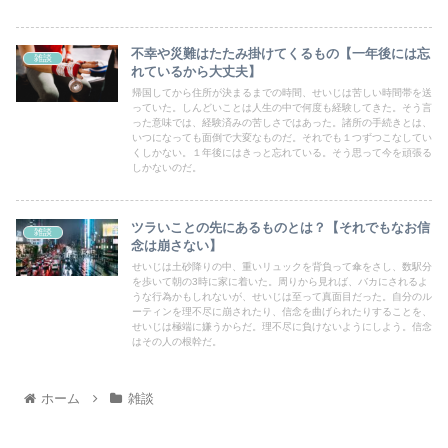
不幸や災難はたたみ掛けてくるもの【一年後には忘
雑談
れているから大丈夫】
帰国してから住所が決まるまでの時間、せいじは苦しい時間帯を送
っていた。しんどいことは人生の中で何度も経験してきた。そう言
った意味では、経験済みの苦しさではあった。諸所の手続きとは、
いつになっても面倒で大変なものだ。それでも１つずつこなしてい
くしかない。１年後にはきっと忘れている。そう思って今を頑張る
しかないのだ。
ツラいことの先にあるものとは？【それでもなお信
雑談
念は崩さない】
せいじは土砂降りの中、重いリュックを背負って傘をさし、数駅分
を歩いて朝の3時に家に着いた。周りから見れば、バカにされるよ
うな行為かもしれないが、せいじは至って真面目だった。自分のル
ーティンを理不尽に崩されたり、信念を曲げられたりすることを、
せいじは極端に嫌うからだ。理不尽に負けないようにしよう。信念
はその人の根幹だ。
ホーム
雑談