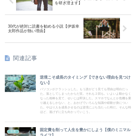
を研ぎ澄ます】
30代が絶対に読書を勧める小説【伊坂幸
太郎作品が熱い理由】
関連記事
逆境こそ成長のタイミング【できない理由を見つけ
投資
ない】
パソコンがクラッシュした。もう誰がどう見ても理由は明白だっ
た。落としてしまったからだ笑。それも２回も。いよいよ動かなく
なった相棒を見て、せいじは即決した。スマホでなんとか危機を乗
り越えるしかない、と。おかげでいろんな知識や経験が身につい
た。やはり人を成長させるのは逆境にぶち当たった時だ。そんな時
ほど、逃げずに立ち向かっていこう。
固定費を削って人生を豊かにしよう【僕のミニマル
投資
ライフ】