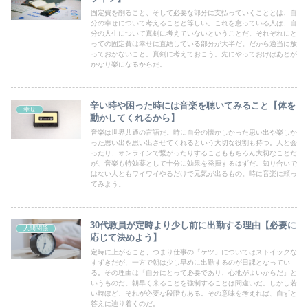
固定費を削ること、そして必要な部分に支払っていくこととは、自
分の幸せについて考えることと等しい。これを怠っている人は、自
分の人生について真剣に考えていないということだ。それぞれにと
っての固定費は幸せに直結している部分が大半だ。だから適当に放
っておかないこと。真剣に考えておこう。先にやっておけばあとが
かなり楽になるからだ。
辛い時や困った時には音楽を聴いてみること【体を
幸せ
動かしてくれるから】
音楽は世界共通の言語だ。時に自分の懐かしかった思い出や楽しか
った思い出を思い出させてくれるという大切な役割も持つ。人と会
ったり、オンラインで繋がったりすることももちろん大切なことだ
が、音楽も特効薬として十分に効果を発揮するはずだ。知り合いで
はない人ともワイワイやるだけで元気が出るもの。時に音楽に頼っ
てみよう。
30代教員が定時より少し前に出勤する理由【必要に
人間関係
応じて決めよう】
定時に上がること、つまり仕事の「ケツ」についてはストイックな
すずきだが、一方で朝は少し早めに出勤するのが日課となってい
る。その理由は「自分にとって必要であり、心地がよいからだ」と
いうものだ。朝早く来ることを強制することは間違いだ。しかし若
い時ほど、それが必要な段階もある。その意味を考えれば、自ずと
答えに辿り着くのだ。