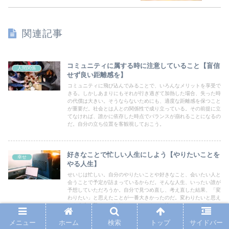
関連記事
コミュニティに属する時に注意していること【盲信
人間関係
せず良い距離感を】
コミュニティに飛び込んでみることで、いろんなメリットを享受で
きる。しかしあまりにもそれが行き過ぎて加熱した場合、失った時
の代償は大きい。そうならないためにも、適度な距離感を保つこと
が重要だ。社会とは人との関係性で成り立っている。その前提に立
てなければ、誰かに依存した時点でバランスが崩れることになるの
だ。自分の立ち位置を客観視しておこう。
好きなことで忙しい人生にしよう【やりたいことを
幸せ
やる人生】
せいじは忙しい。自分のやりたいことや好きなこと、会いたい人と
会うことで予定が詰まっているからだ。そんな人生、いったい誰が
予想していただろうか。自分で見つめ直し、考え直した結果、「変
わりたい」と思えたことが一番大きかったのだ。変わりたいと思え
たら人生は驚くほど好転していく。さぁ、忙しくしていこう
メニュー
ホーム
検索
トップ
サイドバー