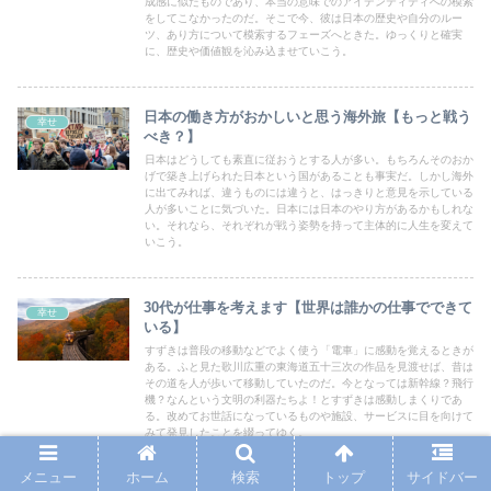
成感に似たものであり、本当の意味でのアイデンティティへの模索
をしてこなかったのだ。そこで今、彼は日本の歴史や自分のルー
ツ、あり方について模索するフェーズへときた。ゆっくりと確実
に、歴史や価値観を沁み込ませていこう。
日本の働き方がおかしいと思う海外旅【もっと戦う
幸せ
べき？】
日本はどうしても素直に従おうとする人が多い。もちろんそのおか
げで築き上げられた日本という国があることも事実だ。しかし海外
に出てみれば、違うものには違うと、はっきりと意見を示している
人が多いことに気づいた。日本には日本のやり方があるかもしれな
い。それなら、それぞれが戦う姿勢を持って主体的に人生を変えて
いこう。
30代が仕事を考えます【世界は誰かの仕事でできて
幸せ
いる】
すずきは普段の移動などでよく使う「電車」に感動を覚えるときが
ある。ふと見た歌川広重の東海道五十三次の作品を見渡せば、昔は
その道を人が歩いて移動していたのだ。今となっては新幹線？飛行
機？なんという文明の利器たちよ！とすずきは感動しまくりであ
る。改めてお世話になっているものや施設、サービスに目を向けて
みて発見したことを綴ってゆく。
メニュー
ホーム
検索
トップ
サイドバー