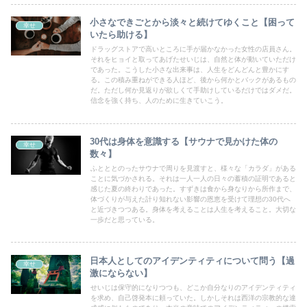
小さなできごとから淡々と続けてゆくこと【困って
幸せ
いたら助ける】
ドラッグストアで高いところに手が届かなかった女性の店員さん。
それをヒョイと取ってあげたせいじは、自然と体が動いていただけ
であった。こうした小さな出来事は、人生をどんどんと豊かにす
る。この積み重ねができる人ほど、後から何かとバックがあるもの
だ。ただし何か見返りが欲しくて手助けしているだけではダメだ。
信念を強く持ち、人のために生きていこう。
30代は身体を意識する【サウナで見かけた体の
幸せ
数々】
ふとととのったサウナで周りを見渡すと、様々な「カラダ」がある
ことに気づかされる。それは一人一人の日々の蓄積の証明であると
感じた夏の終わりであった。すずきは食から身なりから所作まで、
体づくりが与えた計り知れない影響の恩恵を受けて理想の30代へ
と近づきつつある。身体を考えることは人生を考えること。大切な
一歩だと思っている。
日本人としてのアイデンティティについて問う【過
幸せ
激にならない】
せいじは保守的になりつつも、どこか自分なりのアイデンティティ
を求め、自己啓発本に頼っていた。しかしそれは西洋の宗教的な達