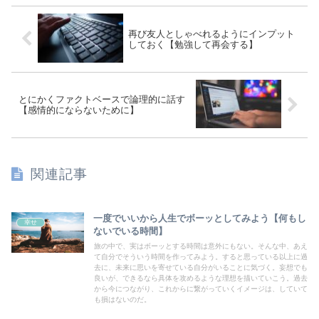
再び友人としゃべれるようにインプット
しておく【勉強して再会する】
とにかくファクトベースで論理的に話す
【感情的にならないために】
関連記事
一度でいいから人生でボーッとしてみよう【何もし
幸せ
ないでいる時間】
旅の中で、実はボーッとする時間は意外にもない。そんな中、あえ
て自分でそういう時間を作ってみよう。すると思っている以上に過
去に、未来に思いを寄せている自分がいることに気づく。妄想でも
良いが、できるなら具体を攻めるような理想を描いていこう。過去
から今につながり、これからに繋がっていくイメージは、していて
も損はないのだ。