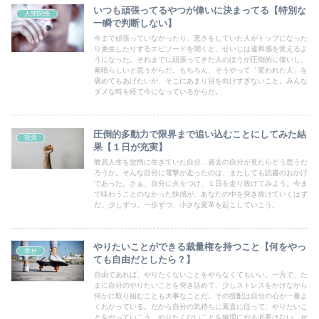
いつも頑張ってるやつが偉いに決まってる【特別な
人間関係
一瞬で判断しない】
今まで頑張っていなかったり、悪さをしていた人がトップになった
り更生したりするエピソードを聞くと、せいじは違和感を覚えるよ
うになった。それまでに頑張ってきた人のほうが圧倒的に偉いし、
素晴らしいと思うからだ。もちろん、そうやって「変われた人」を
褒めてもあげたいが、そこにあまり目を向けすぎないこと。みんな
ダメな時を経て今になっているからだ。
圧倒的多動力で限界まで追い込むことにしてみた結
投資
果【１日が充実】
教員人生を怠惰に生きていた自分…過去の自分が見たらどう思うだ
ろうか。そんな自分に電撃が走ったのは、またしても読書のおかげ
であった。さぁ、自分に火をつけ、１日を走り抜けてみよう。今ま
で味わうことのなかった快感が、あなたの中を突き抜けていくはず
だ。少しずつ、一歩ずつ、小さな変革を起こしていこう。
やりたいことができる裁量権を持つこと【何をやっ
幸せ
ても自由だとしたら？】
自由であれば、やりたくないことをやらなくてもいい。一方で、た
まに自分のやりたいことを突き詰めて、少しストレスをかけながら
何かに取り組むことも大事なことだ。その按配は自分の心が一番よ
くわかっている。だから自分の気持ちに素直に従って、やりたいこ
とをやっていこう。やりたくないことを無理にやる必要はない。せ