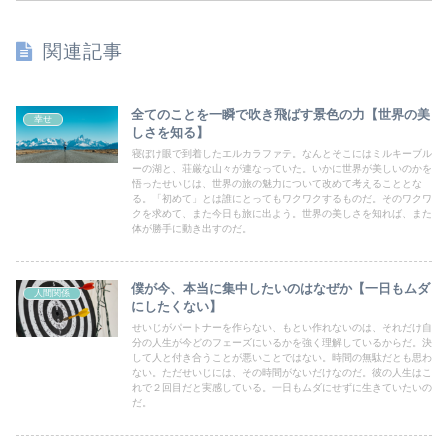
関連記事
全てのことを一瞬で吹き飛ばす景色の力【世界の美
幸せ
しさを知る】
寝ぼけ眼で到着したエルカラファテ。なんとそこにはミルキーブル
ーの湖と、荘厳な山々が連なっていた。いかに世界が美しいのかを
悟ったせいじは、世界の旅の魅力について改めて考えることとな
る。「初めて」とは誰にとってもワクワクするものだ。そのワクワ
クを求めて、また今日も旅に出よう。世界の美しさを知れば、また
体が勝手に動き出すのだ。
僕が今、本当に集中したいのはなぜか【一日もムダ
人間関係
にしたくない】
せいじがパートナーを作らない、もとい作れないのは、それだけ自
分の人生が今どのフェーズにいるかを強く理解しているからだ。決
して人と付き合うことが悪いことではない。時間の無駄だとも思わ
ない。ただせいじには、その時間がないだけなのだ。彼の人生はこ
れで２回目だと実感している。一日もムダにせずに生きていたいの
だ。