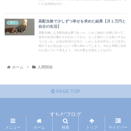
いじは自由なのだ。
高配当株で少しずつ幸せを求めた結果【月１万円と
幸せ
自分の生活】
高配当株による配当金は夢であった。しかし始めた当初に比べて、
自分の生活の豊かさがわかってから、もっと別のことを気にするよ
うになった。お金は生活の土台だ。しかし土台を作ることに注力し
続けても人生はあっという間に終わってしまう。それと同時に自分
の人生について考えよう。それが最も大切なことなのだ。
ホーム
人間関係
PAGE TOP
すちだブログ
プライバシーポリシー
免責事項
メニュー
ホーム
検索
トップ
サイドバー