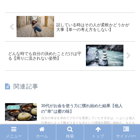
話している時はその人が柔軟かどうかが
大事【単一の考え方をしない】
どんな時でも自分の決めたことだけは守
る【周りに流されない姿勢】
関連記事
30代がお金を使う力に慣れ始めた結果【他人
幸せ
の”幸”は蜜の味】
自分の幸せを求めてブログを更新していたすずきは、いよいよ他人
の幸せによって飯がうまくなるという境地を開拓し始めた。もとも
とお土産やプレゼントは好きであったが、意識して行なうことによ
って旅に厚みが増すことが研究で明らかになった。今後はご当地の
メニュー
ホーム
検索
トップ
サイドバー
ものをリサーチするという楽しさが、すずきの旅の仲間に加わりそ