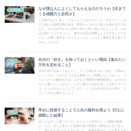
なぜ僕は人によくしてもらえるのだろうか【生きて
人間関係
くる傾聴力と必死さ】
この旅では人に良くしてもらうことばかりだった。生きていくには
人の助けが必要な時がある。最初からそれらの助けを求めるのでは
なく、まずは自分なりに必死に何かに取り組んでおくことだ。人の
話を聞くことでもいいし、相手の文化を理解しようとすることでも
いい。仕事に直向きになってもいいし、とにかく真剣に取り組んで
みることなのだ。
自分の「好き」を知っておくといい理由【進みたい
幸せ
方向を定めること】
自分の好きを知っておくこと。そして毎日をその「好き」で固めて
いくことだ。それだけで人生は素晴らしい時間になってゆくし、ス
トレスからも解放される。ムダな人間関係や事務処理は、なければ
ないに越したことはない。しかし誰もが自分を言いくるめてストレ
スにさらされるようにしてしまう。いつも自分の好きを大切に。そ
うして人生を豊かにしよう。
早めに投資することで人生の複利を得よう【ICLに
幸せ
挑戦した結果】
せいじはずっと迷っていた。レーシックやICLという高額の医療
に。ただ、ずっと辛かった近眼の目の管理から解放されると思う
と、気にならずにはいられなかった。世界を回るという口実もでき