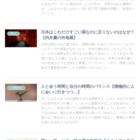
たおかげで、やっと踏み出すことができた。大変なのは１週間の
み。これならやるしかない。長い目で見て価値を判断し、投資をし
ていこう。
日本はこれだけすごい国なのに足りないのはなぜ？
幸せ
【内弁慶の外地蔵】
日本は閉ざされた国であり、視野が狭いためにプライベートなコミ
ュニティでの革新がなかったり、文句で溢れかえったりしてしま
う。だから視野を広く持てる人が増えた方がいい。そうすると"内
側"に対しても優しくなることができるからだ。日本人古来の優し
さや文化はとても大切だし尊重していていい。一方で、世界に目を
向けて柔軟性を持つことも視野に入れておこう。
人と会う時間と自分の時間のバランス【積極的に人
人間関係
に会いに行きつつ…】
せいじは人と会う日が連続する日を経験する。しかしそれでも出か
ける前や出かけた後に、しっかりと授業をすることがあるのだ。そ
れくらい、自分の空いている隙間時間を大事にしているのだ。そう
でなければ、彼は人生を後悔すると知っているからだ。バランス感
覚とは、休みをたくさん入れろという意味ではない。後悔なく毎日
を過ごせるかどうかなのだ。