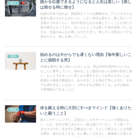
誰かを応援できるようになると人生は楽しい【推し
幸せ
は推せる時に推せ】
以前の日本であれば、熱狂的なファンは揶揄され、アニメオタクは
気持ち悪がられたものだった。しかし時代は変わり、推し活という
言葉まで出るくらい、自分の好きなものを推していくことが当たり
前の時代となってきた。せいじにとっては若い子達や頑張っている
大人、生徒のみんなが推しなのだと言う。推している時はいつでも
幸せだから、推しを推していこう。
始めるのは今からでも遅くない理由【毎年新しいこ
投資
とに挑戦する男】
30歳も後半に差し掛かったせいじは、実は30代の前半からいろん
なことに着手していた。始めることに抵抗のあった以前の自分と違
い、もっとできることに早くから着手することを学んだせいじは、
投資から税金の勉強など、あらゆることを初めて学んだのだ。それ
でも遅すぎることはない。３年もすれば慣れてくる。まずは始め、
３年間続けてみることだ。
体を鍛える時に大切にすべきマインド【強くありた
投資
いと願うこと】
筋トレやランニングに、正直なところモチベーションや理由はな
い。ただ、自分が強くありたい。鍛え続けていたい。そう思ってい
るだけなのだ。生き方に正解はないが、人として鍛えることは内面
を磨き、器を大きくする。人に優しくなれるし、肉体的にも強くな