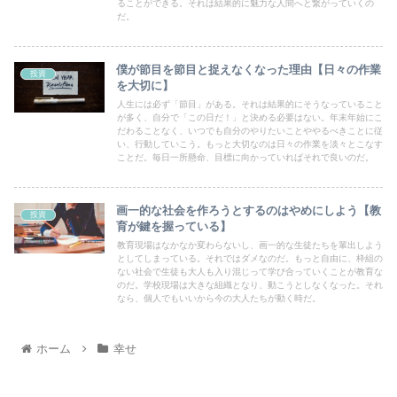
ることができる。それは結果的に魅力な人間へと繋がっていくの
だ。
僕が節目を節目と捉えなくなった理由【日々の作業
投資
を大切に】
人生には必ず「節目」がある。それは結果的にそうなっていること
が多く、自分で「この日だ！」と決める必要はない。年末年始にこ
だわることなく、いつでも自分のやりたいことややるべきことに従
い、行動していこう。もっと大切なのは日々の作業を淡々とこなす
ことだ。毎日一所懸命、目標に向かっていればそれで良いのだ。
画一的な社会を作ろうとするのはやめにしよう【教
投資
育が鍵を握っている】
教育現場はなかなか変わらないし、画一的な生徒たちを輩出しよう
としてしまっている。それではダメなのだ。もっと自由に、枠組の
ない社会で生徒も大人も入り混じって学び合っていくことが教育な
のだ。学校現場は大きな組織となり、動こうとしなくなった。それ
なら、個人でもいいから今の大人たちが動く時だ。
ホーム
幸せ