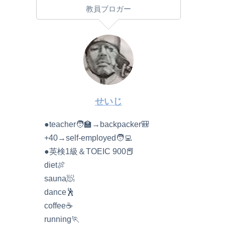
教員ブロガー
せいじ
●teacher🧑‍🏫→backpacker🎒
+40→self-employed🧑‍💻
●英検1級＆TOEIC 900📕
diet🍖
sauna🧖
dance🕺
coffee☕️
running🏃