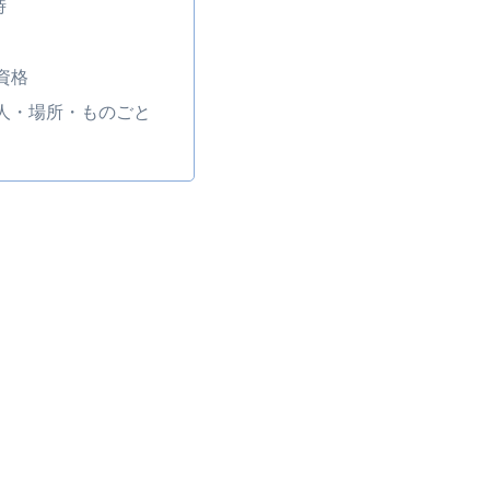
時
資格
人・場所・ものごと