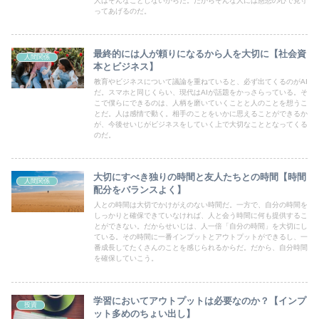
人はそんなことしないからだ。だからそんな人には慈悲の心で見守
ってあげるのだ。
最終的には人が頼りになるから人を大切に【社会資
人間関係
本とビジネス】
教育やビジネスについて議論を重ねていると、必ず出てくるのがAI
だ。スマホと同じくらい、現代はAIが話題をかっさらっている。そ
こで僕らにできるのは、人柄を磨いていくことと人のことを想うこ
とだ。人は感情で動く。相手のことをいかに思えることができるか
が、今後せいじがビジネスをしていく上で大切なこととなってくる
のだ。
大切にすべき独りの時間と友人たちとの時間【時間
人間関係
配分をバランスよく】
人との時間は大切でかけがえのない時間だ。一方で、自分の時間を
しっかりと確保できていなければ、人と会う時間に何も提供するこ
とができない。だからせいじは、人一倍「自分の時間」を大切にし
ている。その時間に一番インプットとアウトプットができるし、一
番成長してたくさんのことを感じられるからだ。だから、自分時間
を確保していこう。
学習においてアウトプットは必要なのか？【インプ
投資
ット多めのちょい出し】