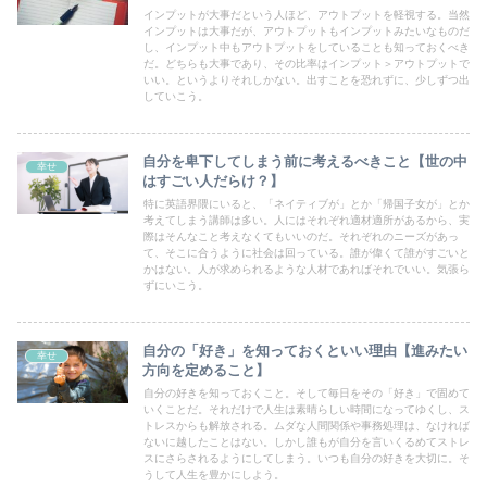
インプットが大事だという人ほど、アウトプットを軽視する。当然
インプットは大事だが、アウトプットもインプットみたいなものだ
し、インプット中もアウトプットをしていることも知っておくべき
だ。どちらも大事であり、その比率はインプット＞アウトプットで
いい。というよりそれしかない。出すことを恐れずに、少しずつ出
していこう。
自分を卑下してしまう前に考えるべきこと【世の中
幸せ
はすごい人だらけ？】
特に英語界隈にいると、「ネイティブが」とか「帰国子女が」とか
考えてしまう講師は多い。人にはそれぞれ適材適所があるから、実
際はそんなこと考えなくてもいいのだ。それぞれのニーズがあっ
て、そこに合うように社会は回っている。誰が偉くて誰がすごいと
かはない。人が求められるような人材であればそれでいい。気張ら
ずにいこう。
自分の「好き」を知っておくといい理由【進みたい
幸せ
方向を定めること】
自分の好きを知っておくこと。そして毎日をその「好き」で固めて
いくことだ。それだけで人生は素晴らしい時間になってゆくし、ス
トレスからも解放される。ムダな人間関係や事務処理は、なければ
ないに越したことはない。しかし誰もが自分を言いくるめてストレ
スにさらされるようにしてしまう。いつも自分の好きを大切に。そ
うして人生を豊かにしよう。