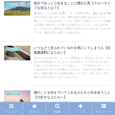
地方でゆっくり生きることに慣れた男【スローライ
人間関係
フを送るとは？】
数年前にいろんな地方を周り、そして世界を周り、都会である川崎
を出て埼玉に来たせいじは、地方の良さを感じるようになった。一
番いいところは人が少ないことだ。若かった頃は、どうしても都会
の人混みに紛れることで寂しさを紛らわしていた。しかし今の方
が、ストレスなく自分なりに繋がりを作りながら生きることができ
ている。地方の良さを感じつつあるのだ。
いつもどう見られているかを気にしてしまう人【自
人間関係
意識過剰にならない】
自分の人生を生きること。こんな簡単そうに見えることでも、人は
他人の評価を気にしてしまう。それは常に「どう見られているか」
を気にしているからだ。そうではなく、「どう生きたいか」。ここ
に焦点を当てることが大事なことなのだ。自分の人生に集中してい
れば、自然と他人からも信頼は集まってくる。一度しかない人生、
他人に左右されていてはいけないのだ。
僕のことを好きでいてくれる人たちと向き合うこと
人間関係
【大好きな人たちへ】
せいじはずっと自分に罪を課していた。それは、舞い上がったり傲
慢になったりしたら過去の自分に戻ってしまうという、恐怖心から
の行為だった。それでも与え続けたのならば、もう自分を解放して
メニュー
ホーム
検索
トップ
サイドバー
もいい。いつまでも十字架を背負っている必要はないのだ。返され