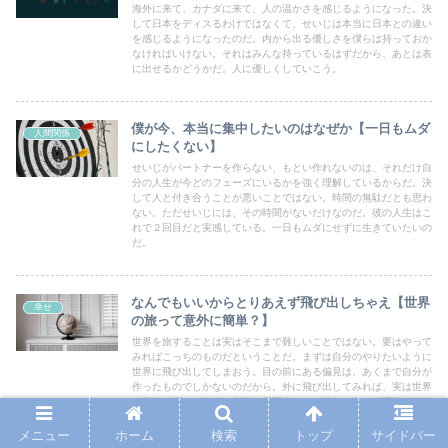
海外に来て、カナダに来て、人の温かさを感じるようになった。決
して日本をディスるわけではなくて、せいじは本当に日本との違い
を感じるようになったのだ。内から出る優しさを僕らは持っておか
なければいけない。それはみんな持っているはずだから、あとは表
に出せるかどうかだ。人に優しくしていこう。
僕が今、本当に集中したいのはなぜか【一日もムダ
人間関係
にしたくない】
せいじがパートナーを作らない、もとい作れないのは、それだけ自
分の人生が今どのフェーズにいるかを強く理解しているからだ。決
して人と付き合うことが悪いことではない。時間の無駄だとも思わ
ない。ただせいじには、その時間がないだけなのだ。彼の人生はこ
れで２回目だと実感している。一日もムダにせずに生きていたいの
だ。
なんでもいいからとりあえず飛び出しちゃえ【世界
幸せ
の旅って意外に簡単？】
世界を旅することは実はそこまで難しいことではない。要はやって
みればこっちのものだということだ。まずは自分のやりたいように
世界に飛び出してしまおう。目の前にある偏見は、あくまで自分が
作ったものでしかないのだから。外に飛び出してみれば、実は世界
が美しく輝いており、自分の視野がいかに狭かったかを理解できる
はずだ。
メニュー
ホーム
検索
トップ
サイドバー