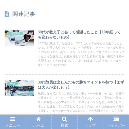
関連記事
30代が教え子に会って感謝したこと【10年経って
人間関係
も変わらないもの】
10年前に教えていた生徒と、30代に入ってからもまた会うことと
なる。お互い人生でいろんなことを経験してきたが、やっぱり根っ
この部分は変わらない。話をしていてもまるで昔にタイムスリップ
したような感覚だ。変化を好むすずきは行動するも、根底の性格や
人間性はすずきのままでいい。ありのままでい続けることもまた、
悪いことではないのだ。
30代教員は楽しんだもの勝ちマインドを持つ【まず
幸せ
は大人が楽しもう】
教員になってからも、変わらないモットーがある。それは「自分が
一番楽しむこと」だ。一見自己中心であるものの、意外にも周りに
良い影響を与えるマインドだ。先生がイベントを楽しみ尽くしてい
ると、生徒もつられて楽しんでしまうのだ。まずは先生から明るく
て楽しい、幸せなオーラをGIVEすることが大切である。人生も楽
しんだもの勝ちなのだ。
メニュー
ホーム
検索
トップ
サイドバー