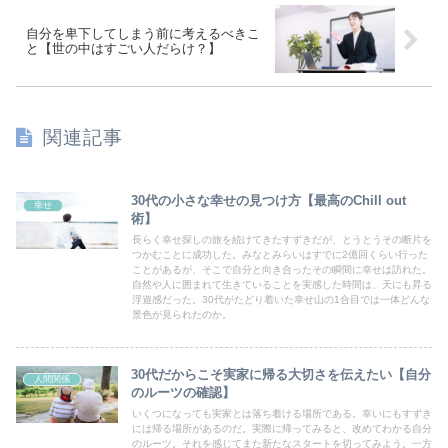
自分を卑下してしまう前に考えるべきこ
と【世の中はすごい人だらけ？】
関連記事
30代の小さな幸せの見つけ方【最高のChill out
幸せ
術】
長らく幸せ探しの旅を続けてきたすずきだが、とうとうその断片を
つかむことに成功した。みなとみらいはすでに2億回くらい行った
ことがあるが、そこで自分と向き合ったその瞬間に幸せは訪れた。
自然や人に囲まれて生きていることを実感した時間は、天にも昇る
浮遊感だった。30代がたどり着いた幸せ山の1合目では一体どんな
景色が見られたのか。
30代だからこそ実家に帰る大切さを伝えたい【自分
人間関係
のルーツの確認】
いくつになっても実家とは落ち着ける場所である。幸いにもすずき
には帰る場所があるのだ。実際に帰ってみると、改めてわかる自分
のルーツ。それを感じてまた新たなスタートを切ってみよう。一方