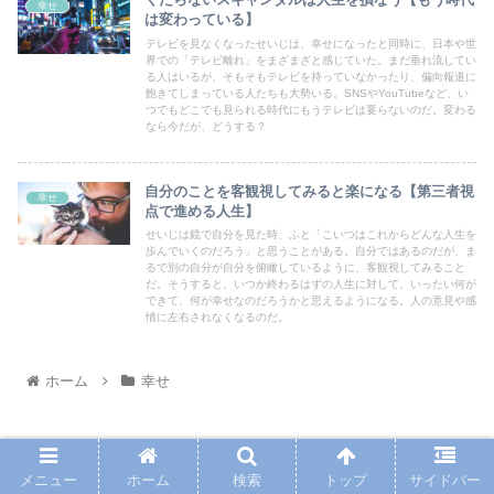
幸せ
は変わっている】
テレビを見なくなったせいじは、幸せになったと同時に、日本や世
界での「テレビ離れ」をまざまざと感じていた。まだ垂れ流してい
る人はいるが、そもそもテレビを持っていなかったり、偏向報道に
飽きてしまっている人たちも大勢いる。SNSやYouTubeなど、い
つでもどこでも見られる時代にもうテレビは要らないのだ。変わる
なら今だが、どうする？
自分のことを客観視してみると楽になる【第三者視
幸せ
点で進める人生】
せいじは鏡で自分を見た時、ふと「こいつはこれからどんな人生を
歩んでいくのだろう」と思うことがある。自分ではあるのだが、ま
るで別の自分が自分を俯瞰しているように、客観視してみること
だ。そうすると、いつか終わるはずの人生に対して、いったい何が
できて、何が幸せなのだろうかと思えるようになる。人の意見や感
情に左右されなくなるのだ。
ホーム
幸せ
PAGE TOP
メニュー
ホーム
検索
トップ
サイドバー