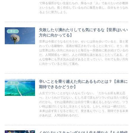
で帰る場所がない生徒たちの、帰るべき「人」でありたいのが教師
というもの。長く存在しているものに敬意を表し、自分もそうなれ
るように努力しよう。
失敗したり潰れたりしても気にするな【世界はいい
幸せ
方向に向かってる】
世界は今後どうなるだろうか。せいじは街を歩いていると、昔と変
わっている建物や、道路が補正されていることに気づく。そう、街
は世界は良い方向に向かおうと毎日を一所懸命に動き続けているの
だ。人間関係も一緒だ。人との関係も波があることだってある。ど
んな物事にも浮き沈みは必ずあると言っていい。それでも良い方向
に向かっていると信じて進め。
辛いことを乗り越えた先にあるものとは？【未来に
幸せ
期待できるかどうか】
人生でツラいことがない人なんていない。「だからお前も耐え忍
べ」というわけではない。むしろ逆で誰もがツラいのは当たり前な
のだから、それは最終的には自分で乗り越えるしかないのだ。ツラ
い時は逃げたくなるし泣きたくもなる。しかしそれは一瞬だけだ。
未来は必ず良くなると信じて、突き進んでいこう。期待できる未来
があれば、人間頑張れるのだ。
くだらないスキャンダルは人生を損なう【もう時代